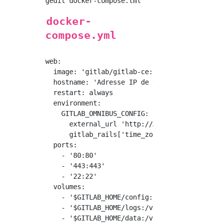
docker-
compose.yml
web:

  image: 'gitlab/gitlab-ce:latest'

  hostname: 'Adresse IP de votre propre PC'

  restart: always

  environment:

    GITLAB_OMNIBUS_CONFIG: |

      external_url 'http://Adresse IP de votr
      gitlab_rails['time_zone'] = 'Asia/Tokyo
  ports:

    - '80:80'

    - '443:443'

    - '22:22'

  volumes:

    - '$GITLAB_HOME/config:/etc/gitlab'

    - '$GITLAB_HOME/logs:/var/log/gitlab'

    - '$GITLAB_HOME/data:/var/opt/gitlab'
