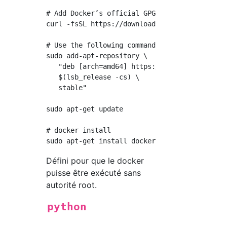
# Add Docker’s official GPG key:

curl -fsSL https://download.docker.com/linux/
# Use the following command to set up the st
sudo add-apt-repository \

   "deb [arch=amd64] https://download.docker.
   $(lsb_release -cs) \

   stable"

sudo apt-get update

# docker install

Défini pour que le docker
puisse être exécuté sans
autorité root.
python