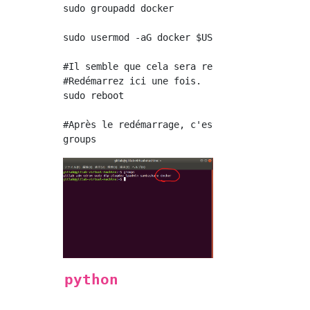
sudo groupadd docker

sudo usermod -aG docker $USER

#Il semble que cela sera reflété si vous vous
#Redémarrez ici une fois.

sudo reboot

#Après le redémarrage, c'est OK si le docker 
python