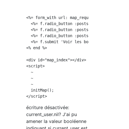
<%= form_with url: map_request_path, method: 
  <%= f.radio_button :posts, "all_user", chec
  <%= f.radio_button :posts, "following", di
  <%= f.radio_button :posts, "current_user", 
  <%= f.submit 'Voir les boutiques affichées'
<% end %>

<div id="map_index"></div>

<script>

  ~

  ~

  ~

  initMap();

écriture désactivée:
current_user.nil? J'ai pu
amener la valeur booléenne
indiquant si current_user est