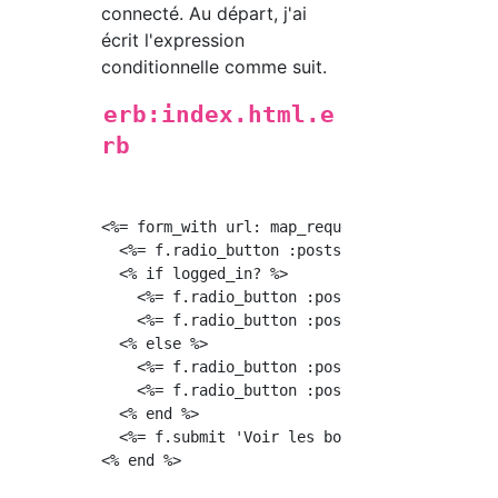
connecté. Au départ, j'ai
écrit l'expression
conditionnelle comme suit.
erb:index.html.e
rb
<%= form_with url: map_request_path, method: 
  <%= f.radio_button :posts, "all_user", chec
  <% if logged_in? %>

    <%= f.radio_button :posts, "following", 
    <%= f.radio_button :posts, "current_user"
  <% else %>

    <%= f.radio_button :posts, "following", 
    <%= f.radio_button :posts, "current_user"
  <% end %>

  <%= f.submit 'Voir les boutiques affichées'
<% end %>
