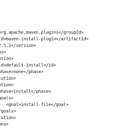
org.apache.maven.plugins</groupId>

Id>maven-install-plugin</artifactId>

.5.2</version>

s>

tion>

d>default-install</id>

hase>none</phase>

ution>

tion>

hase>install</phase>

oals>

  <goal>install-file</goal>

goals>

ution>

ns>
