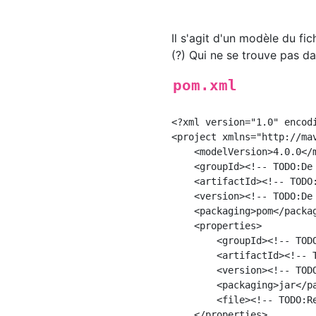
Il s'agit d'un modèle du fic
(?) Qui ne se trouve pas da
pom.xml
<?xml version="1.0" encodi
<project xmlns="http://ma
    <modelVersion>4.0.0</m
    <groupId><!-- TODO:De 
    <artifactId><!-- TODO
    <version><!-- TODO:De 
    <packaging>pom</packag
    <properties>

        <groupId><!-- TOD
        <artifactId><!-- 
        <version><!-- TOD
        <packaging>jar</pa
        <file><!-- TODO:R
    </properties>
