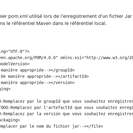
hier pom.xml utilisé lors de l'enregistrement d'un fichier Jar
ns le référentiel Maven dans le référentiel local.
ng="UTF-8"?>

ven.apache.org/POM/4.0.0" xmlns:xsi="http://www.w3.org/2
odelVersion>

manière appropriée--></groupId>

:De manière appropriée--></artifactId>

manière appropriée--></version>

ing>

O:Remplacez par le groupId que vous souhaitez enregistrer
TODO:Remplacez par l'artefactId que vous souhaitez enregi
O:Remplacez par la version que vous souhaitez enregistrer
ckaging>

emplacer par le nom du fichier jar--></file>
