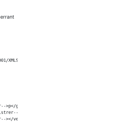
 errant
001/XMLSchema-instance" xsi:schemaLocation="http://maven.
-->p</groupId>

strer--></artifactId>

--></version>
