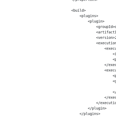
    <build>

        <plugins>

            <plugin>

                <groupId>
                <artifact
                <version>2
                <execution
                    <execu
                        <i
                        <p
                    </exec
                    <execu
                        <p
                        <g
                          
                        </
                    </exec
                </executio
            </plugin>

        </plugins>
