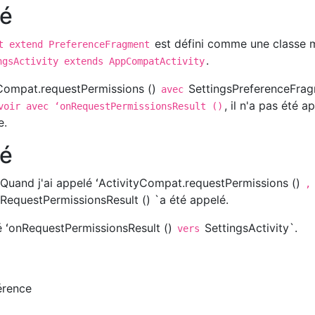
vé
est défini comme une classe
t extend PreferenceFragment
.
gsActivity extends AppCompatActivity
yCompat.requestPermissions ()
SettingsPreferenceFra
avec
, il n'a pas été a
voir avec ʻonRequestPermissionsResult ()
e.
vé
e. Quand j'ai appelé ʻActivityCompat.requestPermissions ()
,
nRequestPermissionsResult () `a été appelé.
é ʻonRequestPermissionsResult ()
SettingsActivity`.
vers
érence