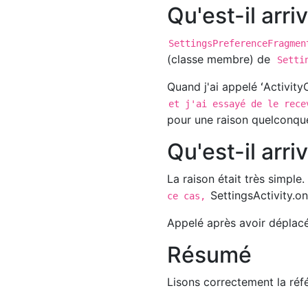
Qu'est-il arri
SettingsPreferenceFragmen
(classe membre) de
Settin
Quand j'ai appelé ʻActivit
et j'ai essayé de le rece
pour une raison quelconqu
Qu'est-il arri
La raison était très simpl
SettingsActivity.o
ce cas,
Appelé après avoir déplac
Résumé
Lisons correctement la réf