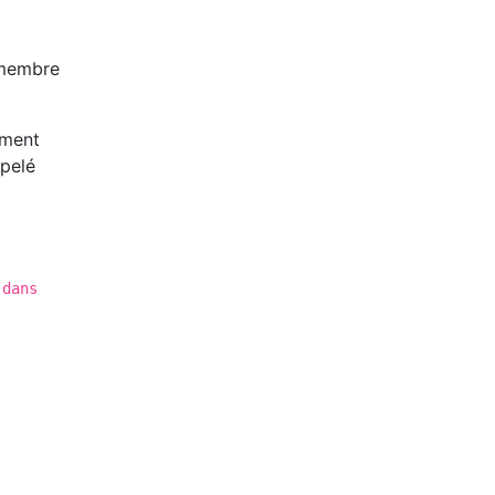
 membre
gment
ppelé
 dans