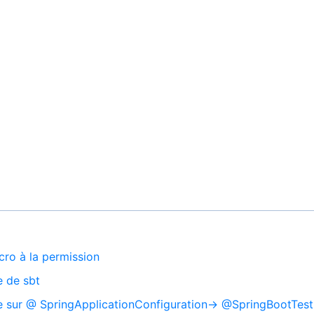
cro à la permission
e de sbt
ure sur @ SpringApplicationConfiguration-> @SpringBootTest