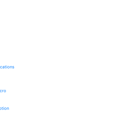
cations
ccro
ption