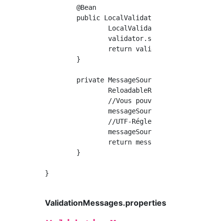
	@Bean

	public LocalValidatorFactoryBean validator() {

		LocalValidatorFactoryBean validator = new LocalValidatorFactoryBean();

		validator.setValidationMessageSource(messageSource());

		return validator;

	}

	private MessageSource messageSource() {

		ReloadableResourceBundleMessageSource messageSource = new ReloadableResourceBundleMessageSource();

		//Vous pouvez également modifier le nom et le répertoire du fichier de propriétés

		messageSource.setBasename("classpath:/ValidationMessages");

		//UTF-Régler sur 8

 		messageSource.setDefaultEncoding("UTF-8");

		return messageSource;

	}

}

ValidationMessages.properties