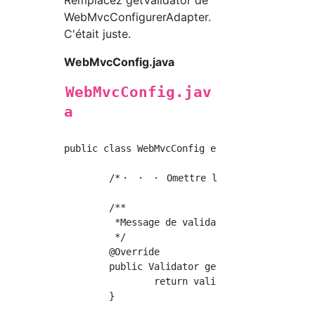
WebMvcConfigurerAdapter.
C'était juste.
WebMvcConfig.java
WebMvcConfig.jav
a
public class WebMvcConfig extends WebMvcConfi
	/*・ ・ ・ Omettre les paramètres non liés ・ ・ ・*/

	/**

	 *Message de validation UTF-Laisser être réglé avec 8

	 */

	@Override

	public Validator getValidator() {

		return validator();

	}
