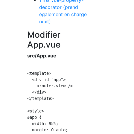
decorator (prend
également en charge
nuxt)
Modifier
App.vue
src/App.vue
<template>

  <div id="app">

    <router-view />

  </div>

</template>

<style>

#app {

  width: 95%;

  margin: 0 auto;
