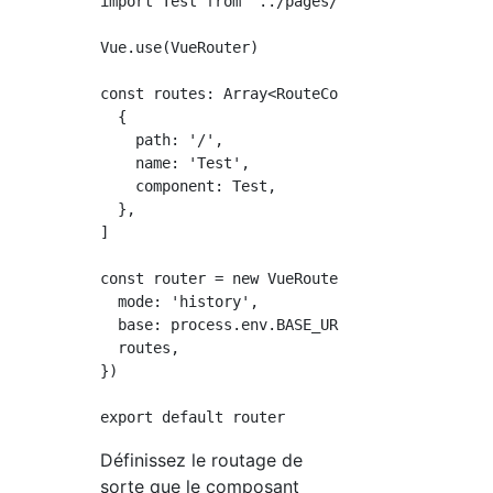
import Test from '../pages/Test.vue'

Vue.use(VueRouter)

const routes: Array<RouteConfig> = [

  {

    path: '/',

    name: 'Test',

    component: Test,

  },

]

const router = new VueRouter({

  mode: 'history',

  base: process.env.BASE_URL,

  routes,

})

Définissez le routage de
sorte que le composant