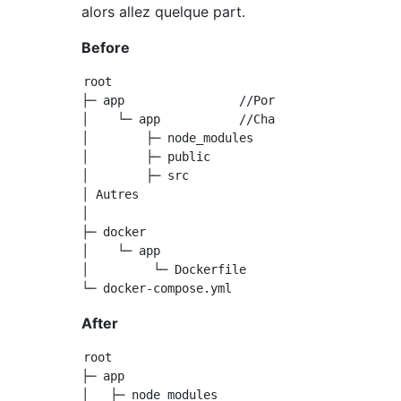
alors allez quelque part.
Before
root

├─ app                //Porté ici(Ce gars est
│    └─ app           //Chaque ce répertoire

│        ├─ node_modules

│        ├─ public

│        ├─ src

│ Autres

│

├─ docker

│    └─ app

│         └─ Dockerfile

After
root     

├─ app     

│   ├─ node_modules
