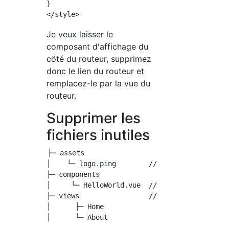
}

Je veux laisser le
composant d'affichage du
côté du routeur, supprimez
donc le lien du routeur et
remplacez-le par la vue du
routeur.
Supprimer les
fichiers inutiles
├─ assets

│    └─ logo.ping        //Supprimer

├─ components

│     └─ HelloWorld.vue  //Supprimer

├─ views                 //Supprimer tout le 
│      ├─ Home
