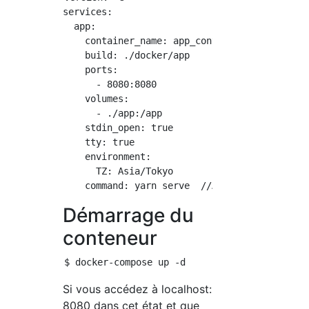
services:

  app:

    container_name: app_container

    build: ./docker/app

    ports:

      - 8080:8080

    volumes:

      - ./app:/app

    stdin_open: true

    tty: true

    environment:

      TZ: Asia/Tokyo

Démarrage du
conteneur
Si vous accédez à localhost:
8080 dans cet état et que