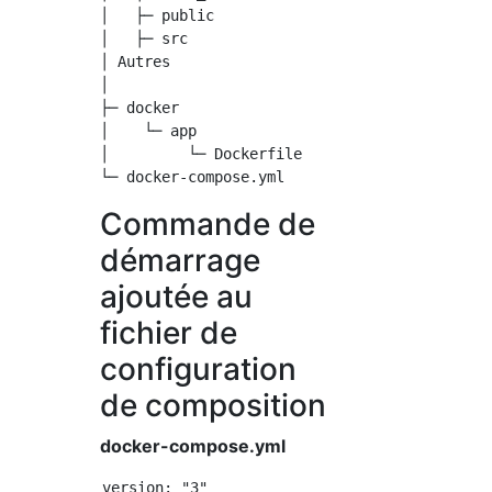
│   ├─ public

│   ├─ src

│ Autres

│

├─ docker

│    └─ app

│         └─ Dockerfile

Commande de
démarrage
ajoutée au
fichier de
configuration
de composition
docker-compose.yml
version: "3"
