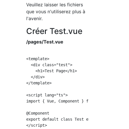
Veuillez laisser les fichiers
que vous n'utiliserez plus à
l'avenir.
Créer Test.vue
/pages/Test.vue
<template>

  <div class="test">

    <h1>Test Page</h1>

  </div>

</template>

<script lang="ts">

import { Vue, Component } from 'vue-property-
@Component

export default class Test extends Vue {}
