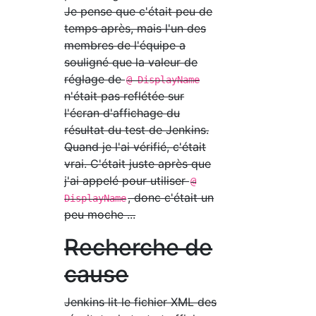
Je pense que c'était peu de
temps après, mais l'un des
membres de l'équipe a
souligné que la valeur de
réglage de
@ DisplayName
n'était pas reflétée sur
l'écran d'affichage du
résultat du test de Jenkins.
Quand je l'ai vérifié, c'était
vrai. C'était juste après que
j'ai appelé pour utiliser
@
, donc c'était un
DisplayName
peu moche ...
Recherche de
cause
Jenkins lit le fichier XML des