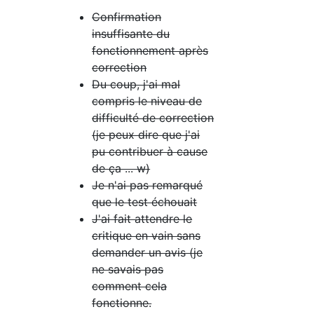
Confirmation
insuffisante du
fonctionnement après
correction
Du coup, j'ai mal
compris le niveau de
difficulté de correction
(je peux dire que j'ai
pu contribuer à cause
de ça ... w)
Je n'ai pas remarqué
que le test échouait
J'ai fait attendre le
critique en vain sans
demander un avis (je
ne savais pas
comment cela
fonctionne.