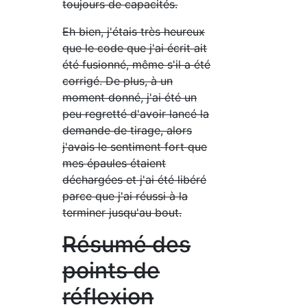
toujours de capacités.
Eh bien, j'étais très heureux
que le code que j'ai écrit ait
été fusionné, même s'il a été
corrigé. De plus, à un
moment donné, j'ai été un
peu regretté d'avoir lancé la
demande de tirage, alors
j'avais le sentiment fort que
mes épaules étaient
déchargées et j'ai été libéré
parce que j'ai réussi à la
terminer jusqu'au bout.
Résumé des
points de
réflexion