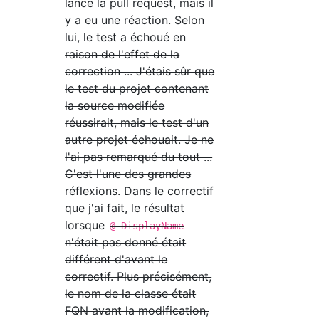
lancé la pull request, mais il
y a eu une réaction. Selon
lui, le test a échoué en
raison de l'effet de la
correction ... J'étais sûr que
le test du projet contenant
la source modifiée
réussirait, mais le test d'un
autre projet échouait. Je ne
l'ai pas remarqué du tout ...
C'est l'une des grandes
réflexions. Dans le correctif
que j'ai fait, le résultat
lorsque
@ DisplayName
n'était pas donné était
différent d'avant le
correctif. Plus précisément,
le nom de la classe était
FQN avant la modification,