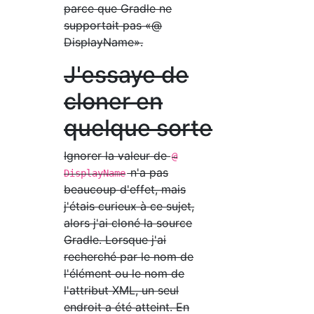
parce que Gradle ne
supportait pas «@
DisplayName».
J'essaye de
cloner en
quelque sorte
Ignorer la valeur de
@
n'a pas
DisplayName
beaucoup d'effet, mais
j'étais curieux à ce sujet,
alors j'ai cloné la source
Gradle. Lorsque j'ai
recherché par le nom de
l'élément ou le nom de
l'attribut XML, un seul
endroit a été atteint. En