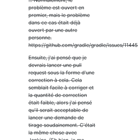
... Normalement, le
problème est ouvert en
premier, mais le problème
dans ce cas était déjà
ouvert par une autre
personne.
https://github.com/gradle/gradle/issues/11445
Ensuite, j'ai pensé que je
devrais lancer une pull
request sous la forme d'une
correction à cela. Cela
semblait facile à corriger et
la quantité de correction
était faible, alors j'ai pensé
qu'il serait acceptable de
lancer une demande de
tirage soudainement. C'était
la même chose avec