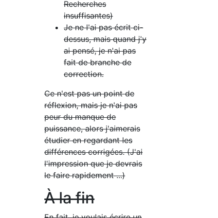
Recherches
insuffisantes)
Je ne l'ai pas écrit ci-
dessus, mais quand j'y
ai pensé, je n'ai pas
fait de branche de
correction.
Ce n'est pas un point de
réflexion, mais je n'ai pas
peur du manque de
puissance, alors j'aimerais
étudier en regardant les
différences corrigées. (J'ai
l'impression que je devrais
le faire rapidement ...)
À la fin
En fait, je voulais écrire un