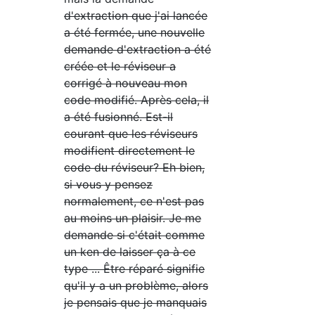
d'extraction que j'ai lancée
a été fermée, une nouvelle
demande d'extraction a été
créée et le réviseur a
corrigé à nouveau mon
code modifié. Après cela, il
a été fusionné. Est-il
courant que les réviseurs
modifient directement le
code du réviseur? Eh bien,
si vous y pensez
normalement, ce n'est pas
au moins un plaisir. Je me
demande si c'était comme
un ken de laisser ça à ce
type ... Être réparé signifie
qu'il y a un problème, alors
je pensais que je manquais