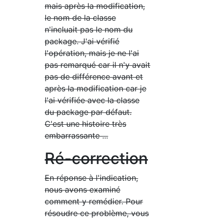
mais après la modification,
le nom de la classe
n'incluait pas le nom du
package. J'ai vérifié
l'opération, mais je ne l'ai
pas remarqué car il n'y avait
pas de différence avant et
après la modification car je
l'ai vérifiée avec la classe
du package par défaut.
C'est une histoire très
embarrassante ...
Ré-correction
En réponse à l'indication,
nous avons examiné
comment y remédier. Pour
résoudre ce problème, vous