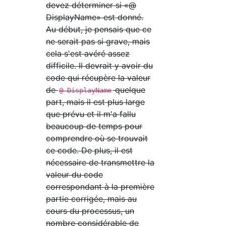
devez déterminer si «@
DisplayName» est donné.
Au début, je pensais que ce
ne serait pas si grave, mais
cela s'est avéré assez
difficile. Il devrait y avoir du
code qui récupère la valeur
de
quelque
@ DisplayName
part, mais il est plus large
que prévu et il m'a fallu
beaucoup de temps pour
comprendre où se trouvait
ce code. De plus, il est
nécessaire de transmettre la
valeur du code
correspondant à la première
partie corrigée, mais au
cours du processus, un
nombre considérable de