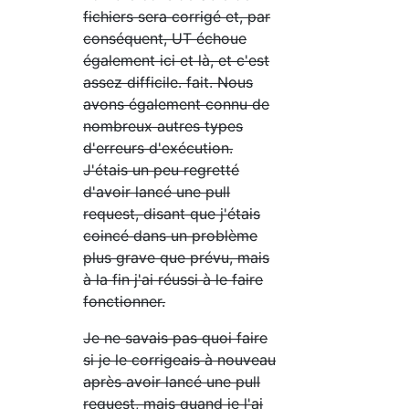
fichiers sera corrigé et, par
conséquent, UT échoue
également ici et là, et c'est
assez difficile. fait. Nous
avons également connu de
nombreux autres types
d'erreurs d'exécution.
J'étais un peu regretté
d'avoir lancé une pull
request, disant que j'étais
coincé dans un problème
plus grave que prévu, mais
à la fin j'ai réussi à le faire
fonctionner.
Je ne savais pas quoi faire
si je le corrigeais à nouveau
après avoir lancé une pull
request, mais quand je l'ai