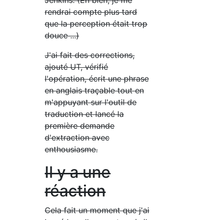
Jenkins. (Eh bien, je me
rendrai compte plus tard
que la perception était trop
douce ...)
J'ai fait des corrections,
ajouté UT, vérifié
l'opération, écrit une phrase
en anglais traçable tout en
m'appuyant sur l'outil de
traduction et lancé la
première demande
d'extraction avec
enthousiasme.
Il y a une
réaction
Cela fait un moment que j'ai