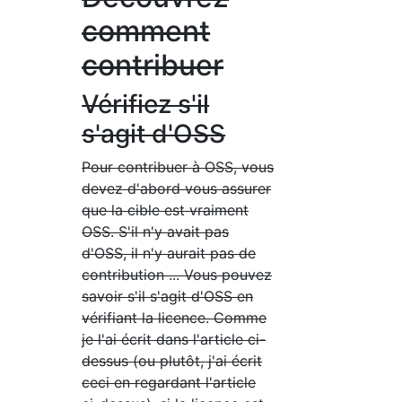
comment
contribuer
Vérifiez s'il
s'agit d'OSS
Pour contribuer à OSS, vous
devez d'abord vous assurer
que la cible est vraiment
OSS. S'il n'y avait pas
d'OSS, il n'y aurait pas de
contribution ... Vous pouvez
savoir s'il s'agit d'OSS en
vérifiant la licence. Comme
je l'ai écrit dans l'article ci-
dessus (ou plutôt, j'ai écrit
ceci en regardant l'article