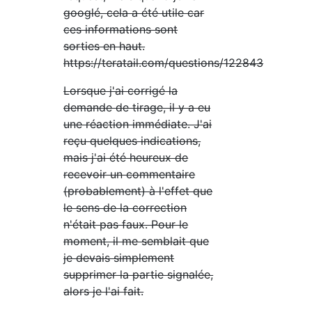
googlé, cela a été utile car
ces informations sont
sorties en haut.
https://teratail.com/questions/122843
Lorsque j'ai corrigé la
demande de tirage, il y a eu
une réaction immédiate. J'ai
reçu quelques indications,
mais j'ai été heureux de
recevoir un commentaire
(probablement) à l'effet que
le sens de la correction
n'était pas faux. Pour le
moment, il me semblait que
je devais simplement
supprimer la partie signalée,
alors je l'ai fait.