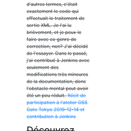
d'autres termes, c'était
exactement le code qui
effectuait le traitement de
sortie XML. Je l'ai lu
brièvement, et je peux le
faire avec ce genre de
correction, non? J'ai décidé
de l'essayer. Dans le passé,
j'ai contribué à Jenkins avec
seulement des
modifications très mineures
de la documentation, donc
l'obstacle mental peut avoir
été un peu réduit.
Récit de
participation à l'atelier OSS
Gate Tokyo 2019-12-14 et
contribution à Jenkins
Découvrez