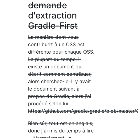
demande
d'extraction
Gradle-First
La manière dont vous
contribuez à un OSS est
différente pour chaque OSS.
La plupart du temps, il
existe un document qui
décrit comment contribuer,
alors cherchez-le. Il y avait
le document suivant à
propos de Gradle, alors j'ai
procédé selon lui.
https://github.com/gradle/gradle/blob/mast
Bien sûr, tout est en anglais,
donc j'ai mis du temps à lire