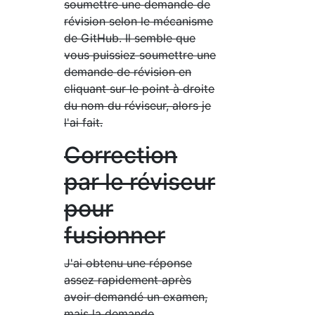
soumettre une demande de
révision selon le mécanisme
de GitHub. Il semble que
vous puissiez soumettre une
demande de révision en
cliquant sur le point à droite
du nom du réviseur, alors je
l'ai fait.
Correction
par le réviseur
pour
fusionner
J'ai obtenu une réponse
assez rapidement après
avoir demandé un examen,
mais la demande