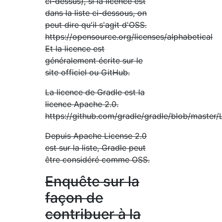
ci-dessus), si la licence est
dans la liste ci-dessous, on
peut dire qu'il s'agit d'OSS.
https://opensource.org/licenses/alphabetical
Et la licence est
généralement écrite sur le
site officiel ou GitHub.
La licence de Gradle est la
licence Apache 2.0.
https://github.com/gradle/gradle/blob/master
Depuis Apache License 2.0
est sur la liste, Gradle peut
être considéré comme OSS.
Enquête sur la
façon de
contribuer à la