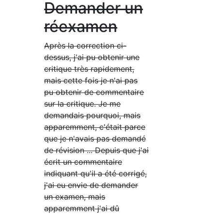
Demander un
réexamen
Après la correction ci-
dessus, j'ai pu obtenir une
critique très rapidement,
mais cette fois je n'ai pas
pu obtenir de commentaire
sur la critique. Je me
demandais pourquoi, mais
apparemment, c'était parce
que je n'avais pas demandé
de révision ... Depuis que j'ai
écrit un commentaire
indiquant qu'il a été corrigé,
j'ai eu envie de demander
un examen, mais
apparemment j'ai dû