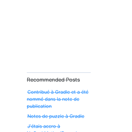
Recommended Posts
Contribué à Gradle et a été
nommé dans la note de
publication
Notes de puzzle à Gradle
J'étais accro à