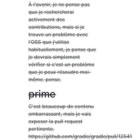
À l'avenir, je ne pense pas
que je rechercherai
activement des
contributions, mais si je
trouve un problème avec
l'OSS que j'utilise
habituellement, je pense que
je devrais simplement
vérifier si c'est un problème
que je peux résoudre moi-
même. pense.
prime
C'est beaucoup de contenu
embarrassant, mais je vais
exposer la pull request
pertinente.
https://github.com/gradle/gradle/pull/12541