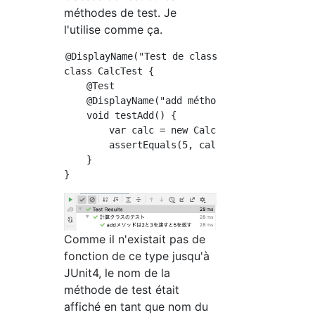
méthodes de test. Je
l'utilise comme ça.
@DisplayName("Test de classe de calcul")

class CalcTest {

    @Test

    @DisplayName("add méthode passe 2 et 3 et
    void testAdd() {

        var calc = new Calc();

        assertEquals(5, calc.add(2, 3));

    }

Comme il n'existait pas de
fonction de ce type jusqu'à
JUnit4, le nom de la
méthode de test était
affiché en tant que nom du