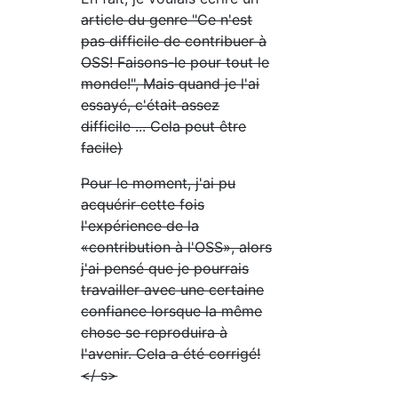
article du genre "Ce n'est
pas difficile de contribuer à
OSS! Faisons-le pour tout le
monde!", Mais quand je l'ai
essayé, c'était assez
difficile ... Cela peut être
facile)
Pour le moment, j'ai pu
acquérir cette fois
l'expérience de la
«contribution à l'OSS», alors
j'ai pensé que je pourrais
travailler avec une certaine
confiance lorsque la même
chose se reproduira à
l'avenir.
Cela a été corrigé!
</ s>