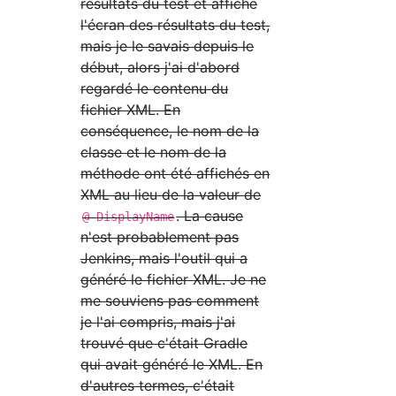
résultats du test et affiche
l'écran des résultats du test,
mais je le savais depuis le
début, alors j'ai d'abord
regardé le contenu du
fichier XML. En
conséquence, le nom de la
classe et le nom de la
méthode ont été affichés en
XML au lieu de la valeur de
. La cause
@ DisplayName
n'est probablement pas
Jenkins, mais l'outil qui a
généré le fichier XML. Je ne
me souviens pas comment
je l'ai compris, mais j'ai
trouvé que c'était Gradle
qui avait généré le XML. En
d'autres termes, c'était