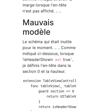
marge lorsque l'en-tête
n'est pas affiché. .. ..
Mauvais
modèle
Le schéma qui était inutile
pour le moment. .. .. Comme
indiqué ci-dessous, lorsque
ʻisHeaderShown
true`,
est
je définis l'en-tête dans la
section 0 et la hauteur.
extension TableViewController: UITableViewDel
    func tableView(_ tableView: UITableView, 
        guard section == 0 else {

            return UITableView.automaticDimen
        }

        return isHeaderShown ? 50 : UITableVi