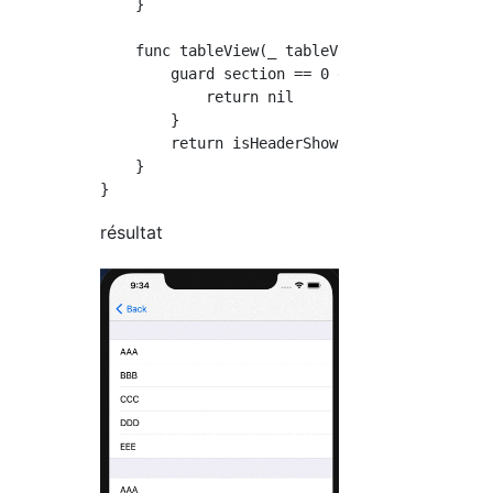
    }

    func tableView(_ tableView: UITableView, 
        guard section == 0 else {

            return nil

        }

        return isHeaderShown ? HeaderView() :
    }

résultat