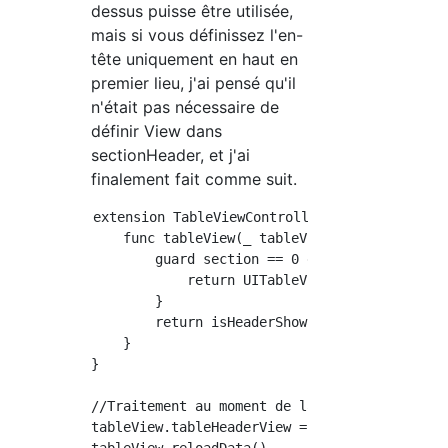
dessus puisse être utilisée,
mais si vous définissez l'en-
tête uniquement en haut en
premier lieu, j'ai pensé qu'il
n'était pas nécessaire de
définir View dans
sectionHeader, et j'ai
finalement fait comme suit.
extension TableViewController: UITableViewDel
    func tableView(_ tableView: UITableView, 
        guard section == 0 else {

            return UITableView.automaticDimen
        }

        return isHeaderShown ? CGFloat.leastN
    }

}

//Traitement au moment de la mise à jour

tableView.tableHeaderView = isHeaderShown ? 