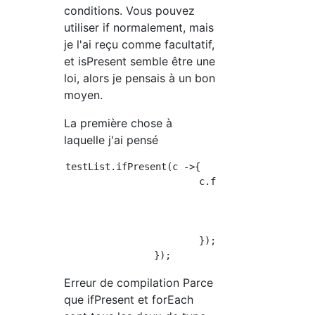
conditions. Vous pouvez
utiliser if normalement, mais
je l'ai reçu comme facultatif,
et isPresent semble être une
loi, alors je pensais à un bon
moyen.
La première chose à
laquelle j'ai pensé
testList.ifPresent(c ->{

			c.forEach(t -> {

				if(t=="hoge") {

					return "OK";

				}

			});

Erreur de compilation Parce
que ifPresent et forEach