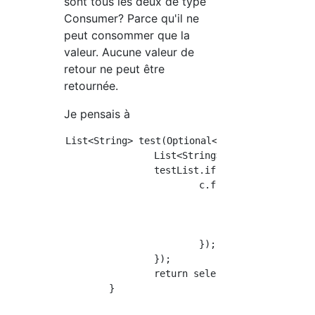
sont tous les deux de type
Consumer? Parce qu'il ne
peut consommer que la
valeur. Aucune valeur de
retour ne peut être
retournée.
Je pensais à
List<String> test(Optional<List<String>> test
		List<String> selectedList = new ArrayList<>();

		testList.ifPresent(c ->{

			c.forEach(t -> {

				if(t=="hoge") {

					selectedList.add("Ok");

				}

			});

		});

		return selectedList;

	}
