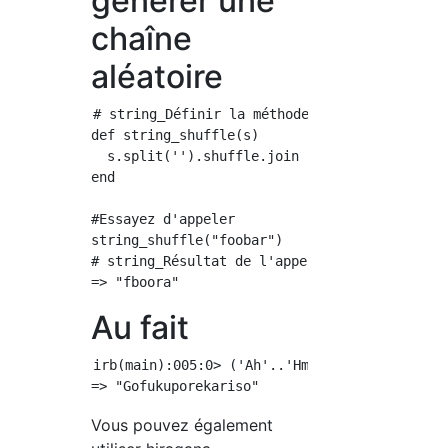
générer une
chaîne
aléatoire
# string_Définir la méthode de lecture aléato
def string_shuffle(s)

  s.split('').shuffle.join

end

#Essayez d'appeler

string_shuffle("foobar")

# string_Résultat de l'appel de la méthode sh
Au fait
irb(main):005:0> ('Ah'..'Hmm').to_a.shuffle[0
Vous pouvez également