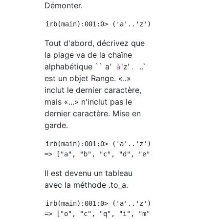
Démonter.
Tout d'abord, décrivez que
la plage va de la chaîne
alphabétique `` a'
'z'
..`
à
.
est un objet Range. «..»
inclut le dernier caractère,
mais «...» n'inclut pas le
dernier caractère. Mise en
garde.
irb(main):001:0> ('a'..'z').to_a

Il est devenu un tableau
avec la méthode .to_a.
irb(main):001:0> ('a'..'z').to_a.shuffle
