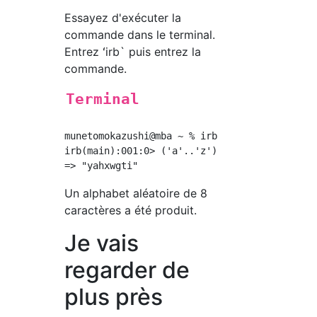
Essayez d'exécuter la
commande dans le terminal.
Entrez ʻirb` puis entrez la
commande.
Terminal
munetomokazushi@mba ~ % irb

irb(main):001:0> ('a'..'z').to_a.shuffle[0..7
Un alphabet aléatoire de 8
caractères a été produit.
Je vais
regarder de
plus près