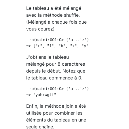
Le tableau a été mélangé
avec la méthode shuffle.
(Mélangé à chaque fois que
vous courez)
irb(main):001:0> ('a'..'z').to_a.shuffle[0..7
J'obtiens le tableau
mélangé pour 8 caractères
depuis le début. Notez que
le tableau commence à 0.
irb(main):001:0> ('a'..'z').to_a.shuffle[0..7
Enfin, la méthode join a été
utilisée pour combiner les
éléments du tableau en une
seule chaîne.