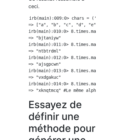
ceci.
irb(main):009:0> chars = ('a'..'z').to_a

=> ["a", "b", "c", "d", "e", "f", "g", "h", 
irb(main):010:0> 8.times.map{ chars.sample }.
=> "bjtaniyw"

irb(main):011:0> 8.times.map{ chars.sample }.
=> "ntbtrdml"

irb(main):012:0> 8.times.map{ chars.sample }.
=> "ajsgpcwn"

irb(main):013:0> 8.times.map{ chars.sample }.
=> "vxdgakuc"

irb(main):014:0> 8.times.map{ chars.sample }.
Essayez de
définir une
méthode pour