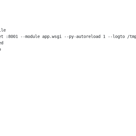
le

et :8001 --module app.wsgi --py-autoreload 1 --logto /tmp
d


