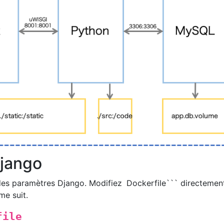
jango
r des paramètres Django. Modifiez
Dockerfile``` directemen
me suit.
file