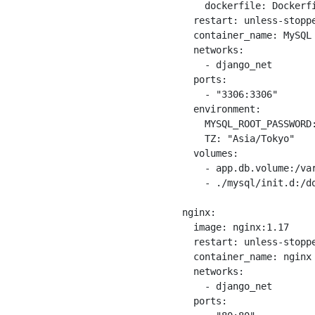
      dockerfile: Dockerfi
    restart: unless-stoppe
    container_name: MySQL

    networks:

      - django_net

    ports:

      - "3306:3306"

    environment:

      MYSQL_ROOT_PASSWORD:
      TZ: "Asia/Tokyo"

    volumes:

      - app.db.volume:/var
      - ./mysql/init.d:/do
  nginx:

    image: nginx:1.17

    restart: unless-stoppe
    container_name: nginx

    networks:

      - django_net

    ports:
