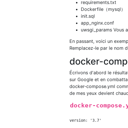
requirements.txt
Dockerfile（mysql）
init.sql
app_nginx.conf
uwsgi_params Vous all
En passant, voici un exemp
Remplacez-le par le nom de
docker-compo
Écrivons d'abord le résultat
sur Google et en combattan
docker-compose.yml comme ç
de mes yeux devient chaud
docker-compose.
version: '3.7'
