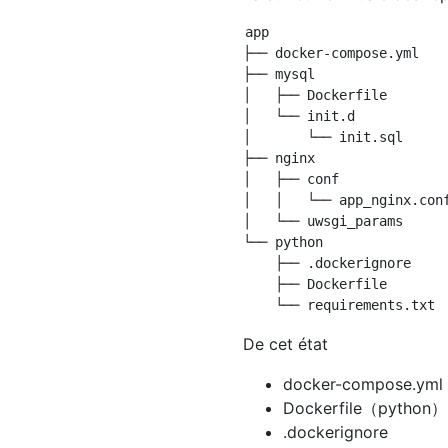
app

├── docker-compose.yml

├── mysql

│   ├── Dockerfile

│   └── init.d

│       └── init.sql

├── nginx

│   ├── conf

│   │   └── app_nginx.conf
│   └── uwsgi_params

└── python

    ├── .dockerignore

    ├── Dockerfile

De cet état
docker-compose.yml
Dockerfile（python）
.dockerignore