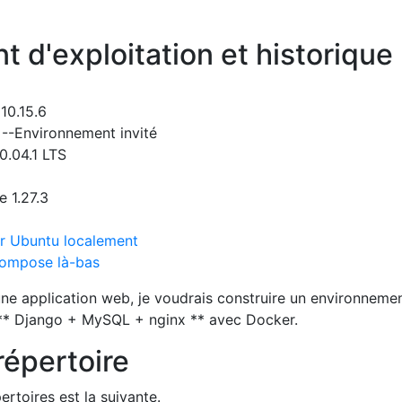
 d'exploitation et historique
10.15.6
4 --Environnement invité
0.04.1 LTS
 1.27.3
ur Ubuntu localement
 Compose là-bas
ne application web, je voudrais construire un environneme
* Django + MySQL + nginx ** avec Docker.
répertoire
pertoires est la suivante.