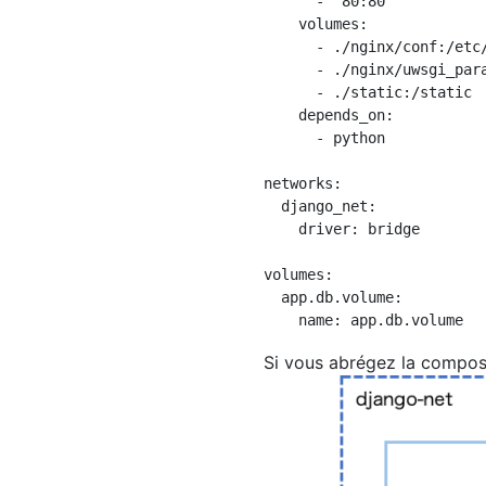
      - "80:80"

    volumes:

      - ./nginx/conf:/etc/
      - ./nginx/uwsgi_para
      - ./static:/static

    depends_on:

      - python

networks:

  django_net:

    driver: bridge

volumes:

  app.db.volume:

Si vous abrégez la composi