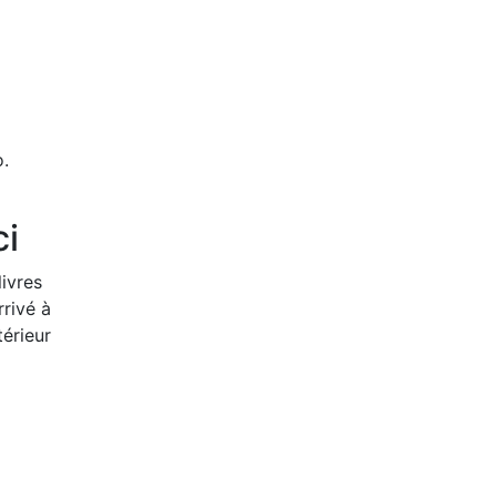
o.
ci
livres
rrivé à
érieur