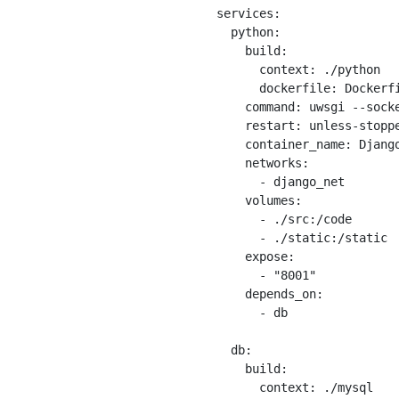
services:

  python:

    build:

      context: ./python

      dockerfile: Dockerfi
    command: uwsgi --sock
    restart: unless-stoppe
    container_name: Django
    networks:

      - django_net

    volumes:

      - ./src:/code

      - ./static:/static

    expose:

      - "8001"

    depends_on:

      - db

  db:

    build:

      context: ./mysql
