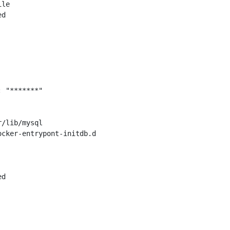
le

d

 "*******"

/lib/mysql

cker-entrypont-initdb.d

d
