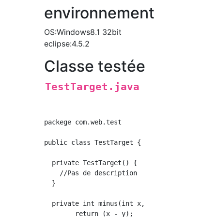
environnement
OS:Windows8.1 32bit
eclipse:4.5.2
Classe testée
TestTarget.java
packege com.web.test

public class TestTarget {

  private TestTarget() {

    //Pas de description

  }

  private int minus(int x, int y) {

        return (x - y);
