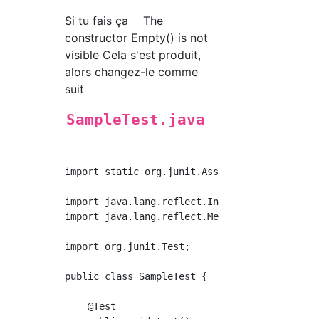
Si tu fais ça The
constructor Empty() is not
visible Cela s'est produit,
alors changez-le comme
suit
SampleTest.java
import static org.junit.Assert.*;

import java.lang.reflect.InvocationTargetExce
import java.lang.reflect.Method;

import org.junit.Test;

public class SampleTest {

    @Test
