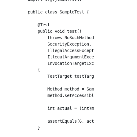
public class SampleTest {

    @Test

    public void test()

        throws NoSuchMethodException,

        SecurityException,

        IllegalAccessException,

        IllegalArgumentException,

        InvocationTargetException

    {

        TestTarget testTarget = new TestTarge
        Method method = Sample.class.getDecla
        method.setAccessible(true);

        int actual = (int)method.invoke(testT
        assertEquals(6, actual);

    }
