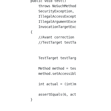
    public void test()

        throws NoSuchMethodException,

        SecurityException,

        IllegalAccessException,

        IllegalArgumentException,

        InvocationTargetException

    {

        //Avant correction

        //TestTarget testTarget = new TestTar
　　　　　　　　　　　　　　　　//modifié

　　　　　　　　　　　　　　　　//Obtenez une instance 
        TestTarget testTarget = Class.forName
        Method method = testTarget.class.getD
        method.setAccessible(true);

        int actual = (int)method.invoke(testT
        assertEquals(6, actual);

    }
