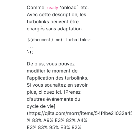
Comme
ʻonload` etc.
ready
Avec cette description, les
turbolinks peuvent être
chargés sans adaptation.
$(document).on('turbolinks:load', function ()
...

De plus, vous pouvez
modifier le moment de
l'application des turbolinks.
Si vous souhaitez en savoir
plus, cliquez ici. [Prenez
d'autres événements du
cycle de vie]
(https://qiita.com/morrr/items/54f4be2
% 83% A9% E3% 82% A4%
E3% 83% 95% E3% 82%