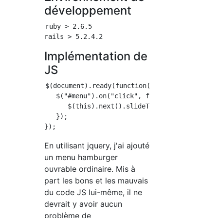
développement
ruby > 2.6.5

Implémentation de
JS
$(document).ready(function(){

   $("#menu").on("click", function() {

      $(this).next().slideToggle();

   });

En utilisant jquery, j'ai ajouté
un menu hamburger
ouvrable ordinaire. Mis à
part les bons et les mauvais
du code JS lui-même, il ne
devrait y avoir aucun
problème de