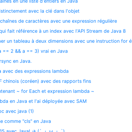
aînes en une liste d'entiers en Java
istinctement avec la clé dans l'objet
 chaînes de caractères avec une expression régulière
qui fait référence à un index avec l'API Stream de Java 8
r un tableau à deux dimensions avec une instruction for 
a == 2 && a == 3) vrai en Java
rsync en Java.
va avec des expressions lambda
F chinois (coréen) avec des rapports fins
tenant ~ for Each et expression lambda ~
mbda en Java et l'ai déployée avec SAM
oc avec java (1)
se comme "cls" en Java
2015 avec Java! → (´ ・ ω ・ `)