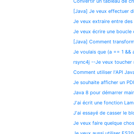
Convertir un tableau de ch
[Java] Je veux effectuer d
Je veux extraire entre des
Je veux écrire une boucle 
[Java] Comment transforme
Je voulais que (a == 1 && 
rsync4j --Je veux toucher 
Comment utiliser l'API Ja
Je souhaite afficher un PD
Java 8 pour démarrer main
J'ai écrit une fonction La
J'ai essayé de casser le bl
Je veux faire quelque cho
Je veux aussi utiliser ES