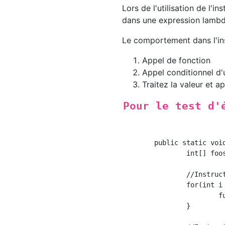
Lors de l'utilisation de l'in
dans une expression lambd
Le comportement dans l'ins
Appel de fonction
Appel conditionnel d'
Traitez la valeur et a
Pour le test d'
	public static void main(String[] args){

		int[] foos = {1, 2, 3, 4, 5};

		//Instruction For ordinaire

		for(int i = 0; i < foos.length; i++){

			function(foos[i]);

		}
