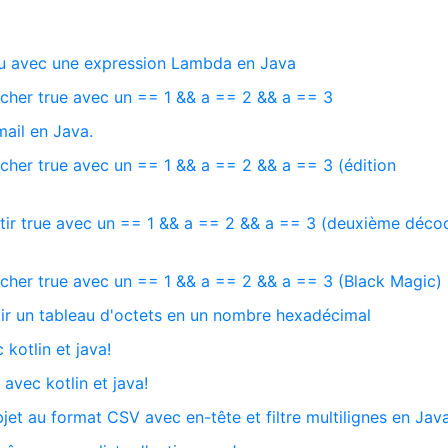
au avec une expression Lambda en Java
icher true avec un == 1 && a == 2 && a == 3
ail en Java.
cher true avec un == 1 && a == 2 && a == 3 (édition
tir true avec un == 1 && a == 2 && a == 3 (deuxième déco
icher true avec un == 1 && a == 2 && a == 3 (Black Magic)
tir un tableau d'octets en un nombre hexadécimal
 kotlin et java!
avec kotlin et java!
jet au format CSV avec en-tête et filtre multilignes en Jav