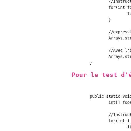
		//Instruction Extended For

		for(int foo : foos){

			function(foo);

		}

		//expression lambda

		Arrays.stream(foos).forEach(foo -> function(foo));

		//Avec l'inférence de type d'expression lambda * Test.function(int)Appelle

		Arrays.stream(foos).forEach(Test::function);

Pour le test d'
	public static void main(String[] args){

		int[] foos = {1, 2, 3, 4, 5};

		//Instruction For ordinaire

		for(int i = 0; i < foos.length; i++){

			if(condition(foos[i])){
