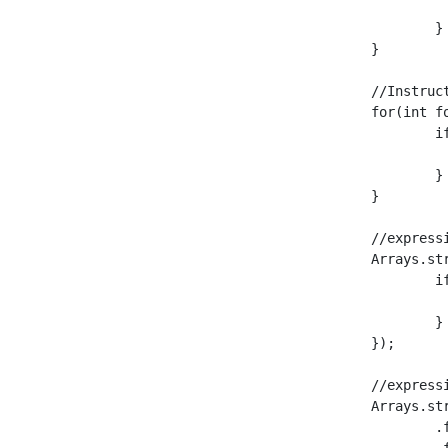
				function(foos[
			}

		}

		//Instruction Extended For

		for(int foo : foos){

			if(condition(foo)){

				function(fo
			}

		}

		//expression lambda manière naïve d'écrire

		Arrays.stream(foos).forEach(foo -> {

			if(condition(foo)){

				function(fo
			}

		});

		//expression lambda plus fonctionnelle

		Arrays.stream(foos)

			.filter(foo -> condition(foo))
