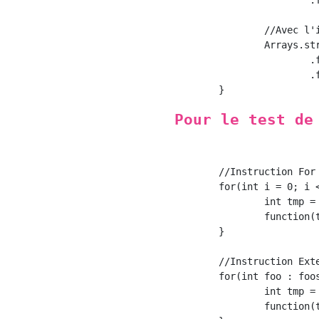
			.forEach(foo -> function(foo));

		//Avec l'inférence de type d'expression lambda

		Arrays.stream(foos)

			.filter(Test::condition)

			.forEach(Test::function);

Pour le test de
	//Instruction For ordinaire

	for(int i = 0; i < foos.length; i++){

		int tmp = offset(foos[i]);

		function(tmp);

	}

	//Instruction Extended For

	for(int foo : foos){

		int tmp = offset(foo);

		function(tmp);
