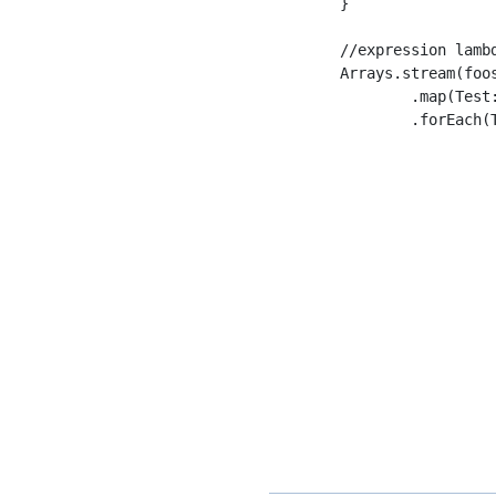
	}

	//expression lambda

	Arrays.stream(foos)

		.map(Test::offset)
