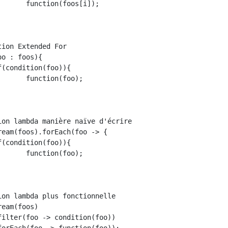
i]);

o);

o);
