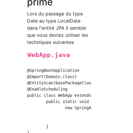
prime
Lors du passage du type
Date au type LocalDate
dans l'entité JPA Il semble
que vous deviez utiliser les
techniques suivantes
WebApp.java
@SpringBootApplication

@Import(Domain.class)

@EntityScan(basePackageClasses = {WebApp.clas
@EnableScheduling

public class WebApp extends SpringBootServlet
	public static void main(String[] args) {

		new SpringApplicationBuilder(WebApp.class)

						.profiles("dev"
						.run(args)
	}
