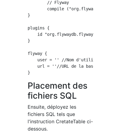
	// Flyway

	compile ("org.flywaydb:flyway-core:$flywayVersion")

}

plugins {

    id "org.flywaydb.flyway" version "4.1.2" 
}

flyway {

    user = '' //Nom d'utilisateur DB

    url = ''//URL de la base de données

Placement des
fichiers SQL
Ensuite, déployez les
fichiers SQL tels que
l'instruction CretateTable ci-
dessous.