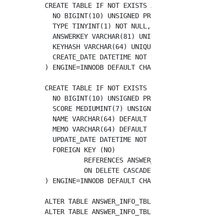
CREATE TABLE IF NOT EXISTS ANSWER_INFO_TBL (

  NO BIGINT(10) UNSIGNED PRIMARY KEY AUTO_INC
  TYPE TINYINT(1) NOT NULL,

  ANSWERKEY VARCHAR(81) UNIQUE NOT NULL,

  KEYHASH VARCHAR(64) UNIQUE NOT NULL ,

  CREATE_DATE DATETIME NOT NULL DEFAULT CURRE
) ENGINE=INNODB DEFAULT CHARSET=UTF8;

CREATE TABLE IF NOT EXISTS SCORE_INFO_TBL (

  NO BIGINT(10) UNSIGNED PRIMARY KEY AUTO_INC
  SCORE MEDIUMINT(7) UNSIGNED DEFAULT 0 NOT N
  NAME VARCHAR(64) DEFAULT '' NOT NULL,

  MEMO VARCHAR(64) DEFAULT '' NOT NULL,

  UPDATE_DATE DATETIME NOT NULL DEFAULT CURRE
  FOREIGN KEY (NO)

          REFERENCES ANSWER_INFO_TBL(NO)

          ON DELETE CASCADE

) ENGINE=INNODB DEFAULT CHARSET=UTF8;

ALTER TABLE ANSWER_INFO_TBL ADD INDEX INDEX_A