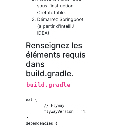
sous l'instruction
CretateTable.
Démarrez Springboot
(à partir d'IntelliJ
IDEA)
Renseignez les
éléments requis
dans
build.gradle.
build.gradle
ext {

	// Flyway

	flywayVersion = "4.1.2" // 2017,0315 dernier

}

dependencies {
