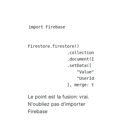
import Firebase

Firestore.firestore()

                .collection("Nom de la collec
                .document(ID de document)

                .setData([

                    "Value": 1,

                    "UserId" : Auth.auth().cu
Le point est la fusion: vrai.
N'oubliez pas d'importer
Firebase