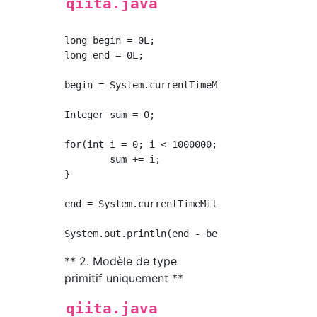
qiita.java
long begin = 0L;

long end = 0L;

begin = System.currentTimeMillis();

Integer sum = 0;

for(int i = 0; i < 1000000; i++) {

	sum += i;

}

end = System.currentTimeMillis();

** 2. Modèle de type
primitif uniquement **
qiita.java