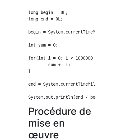
long begin = 0L;

long end = 0L;

begin = System.currentTimeMillis();

int sum = 0;

for(int i = 0; i < 1000000; i++) {

	sum += i;

}

end = System.currentTimeMillis();

Procédure de
mise en
œuvre