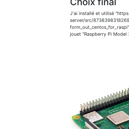
Choix final
J'ai installé et utilisé "ht
server/src/87383983182
form_out_centos_for_raspi"
jouet "Raspberry Pi Model 3