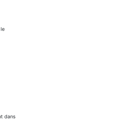
 le
nt dans