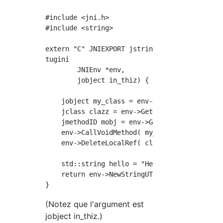
#include <jni.h>

#include <string>

extern "C" JNIEXPORT jstring JNICALL

tugini 

        JNIEnv *env,

        jobject in_thiz) {

    jobject my_class = env->NewGlobalRef(in_t
    jclass clazz = env->GetObjectClass(my_cla
    jmethodID mobj = env->GetMethodID( clazz,
    env->CallVoidMethod( my_class, mobj );

    env->DeleteLocalRef( clazz );

    std::string hello = "Hello from C++";

    return env->NewStringUTF(hello.c_str());

(Notez que l'argument est
jobject in_thiz.)