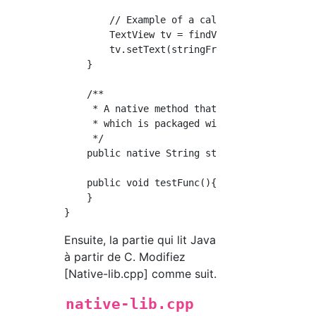
        // Example of a call to a native meth
        TextView tv = findViewById(R.id.sampl
        tv.setText(stringFromJNI());

    }

    /**

     * A native method that is implemented by
     * which is packaged with this applicatio
     */

    public native String stringFromJNI();

    public void testFunc(){

    }

Ensuite, la partie qui lit Java
à partir de C. Modifiez
[Native-lib.cpp] comme suit.
native-lib.cpp