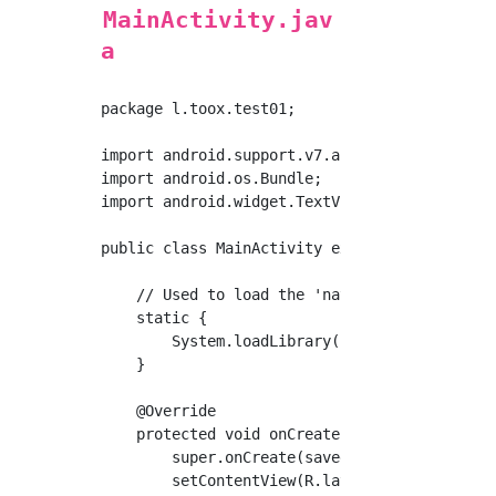
MainActivity.jav
a
package l.toox.test01;

import android.support.v7.app.AppCompatActivi
import android.os.Bundle;

import android.widget.TextView;

public class MainActivity extends AppCompatAc
    // Used to load the 'native-lib' library 
    static {

        System.loadLibrary("native-lib");

    }

    @Override

    protected void onCreate(Bundle savedInsta
        super.onCreate(savedInstanceState);

        setContentView(R.layout.activity_main