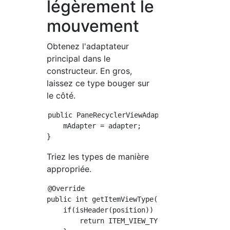
légèrement le
mouvement
Obtenez l'adaptateur
principal dans le
constructeur. En gros,
laissez ce type bouger sur
le côté.
public PaneRecyclerViewAdapter(RecyclerView.A
    mAdapter = adapter;

Triez les types de manière
appropriée.
@Override

public int getItemViewType(int position) {

    if(isHeader(position)) {

        return ITEM_VIEW_TYPE_HEADER;
