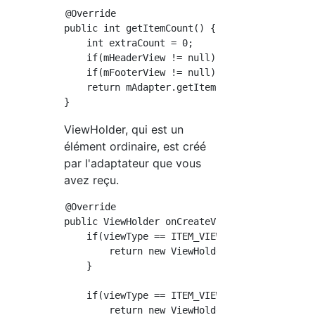
@Override

public int getItemCount() {

    int extraCount = 0;

    if(mHeaderView != null) extraCount += 1;

    if(mFooterView != null) extraCount += 1;

    return mAdapter.getItemCount() + extraCou
ViewHolder, qui est un
élément ordinaire, est créé
par l'adaptateur que vous
avez reçu.
@Override

public ViewHolder onCreateViewHolder(ViewGrou
    if(viewType == ITEM_VIEW_TYPE_HEADER) {

        return new ViewHolder(mHeaderView);

    }

    if(viewType == ITEM_VIEW_TYPE_FOOTER) {

        return new ViewHolder(mFooterView);
