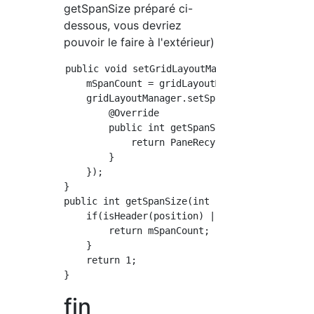
getSpanSize préparé ci-
dessous, vous devriez
pouvoir le faire à l'extérieur)
public void setGridLayoutManager(GridLayoutM
    mSpanCount = gridLayoutManager.getSpanCou
    gridLayoutManager.setSpanSizeLookup(new G
        @Override

        public int getSpanSize(int position) 
            return PaneRecyclerViewAdapter.th
        }

    });

}

public int getSpanSize(int position) {

    if(isHeader(position) || isFooter(positio
        return mSpanCount;

    }

    return 1;

fin