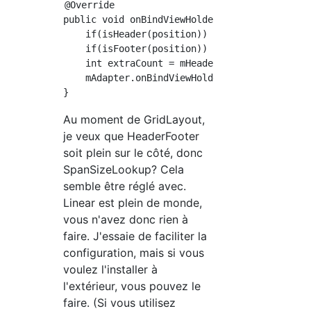
@Override

public void onBindViewHolder(ViewHolder holde
    if(isHeader(position)) return;

    if(isFooter(position)) return;

    int extraCount = mHeaderView != null ? 1 
    mAdapter.onBindViewHolder(holder.getItemV
Au moment de GridLayout,
je veux que HeaderFooter
soit plein sur le côté, donc
SpanSizeLookup? Cela
semble être réglé avec.
Linear est plein de monde,
vous n'avez donc rien à
faire. J'essaie de faciliter la
configuration, mais si vous
voulez l'installer à
l'extérieur, vous pouvez le
faire. (Si vous utilisez