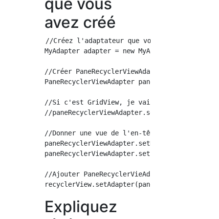
que vous
avez créé
//Créez l'adaptateur que vous souhaitez utili
MyAdapter adapter = new MyAdapter();

//Créer PaneRecyclerViewAdapter

PaneRecyclerViewAdapter paneRecyclerViewAdap
//Si c'est GridView, je vais vous donner Layo
//paneRecyclerViewAdapter.setGridLayoutManage
//Donner une vue de l'en-tête et du pied de p
paneRecyclerViewAdapter.setHeaderView(headerV
paneRecyclerViewAdapter.setFooterView(footerV
//Ajouter PaneRecyclerVieAdapter à RecyclerVi
Expliquez