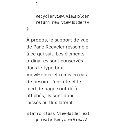
    }

    RecyclerView.ViewHolder viewHolder = mAda
    return new ViewHolder(viewHolder);

À propos, le support de vue
de Pane Recycler ressemble
à ce qui suit. Les éléments
ordinaires sont conservés
dans le type brut
ViewHolder et remis en cas
de besoin. L'en-tête et le
pied de page sont déjà
affichés, ils sont donc
laissés au flux latéral.
static class ViewHolder extends RecyclerView.
    private RecyclerView.ViewHolder mItemView