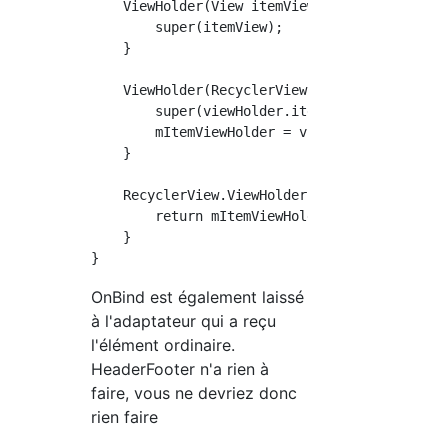
    ViewHolder(View itemView) {

        super(itemView);

    }

    ViewHolder(RecyclerView.ViewHolder viewHo
        super(viewHolder.itemView);

        mItemViewHolder = viewHolder;

    }

    RecyclerView.ViewHolder getItemViewHolder
        return mItemViewHolder;

    }

OnBind est également laissé
à l'adaptateur qui a reçu
l'élément ordinaire.
HeaderFooter n'a rien à
faire, vous ne devriez donc
rien faire