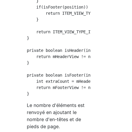
    }

    if(isFooter(position)) {

        return ITEM_VIEW_TYPE_FOOTER;

    }

    return ITEM_VIEW_TYPE_ITEM;

}

private boolean isHeader(int position) {

    return mHeaderView != null && position ==
}

private boolean isFooter(int position) {

    int extraCount = mHeaderView != null ? 1 
    return mFooterView != null && position ==
Le nombre d'éléments est
renvoyé en ajoutant le
nombre d'en-têtes et de
pieds de page.