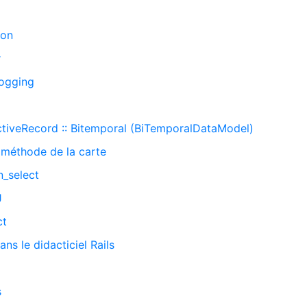
ion
r
logging
ActiveRecord :: Bitemporal (BiTemporalDataModel)
a méthode de la carte
n_select
J
ct
s le didacticiel Rails
s