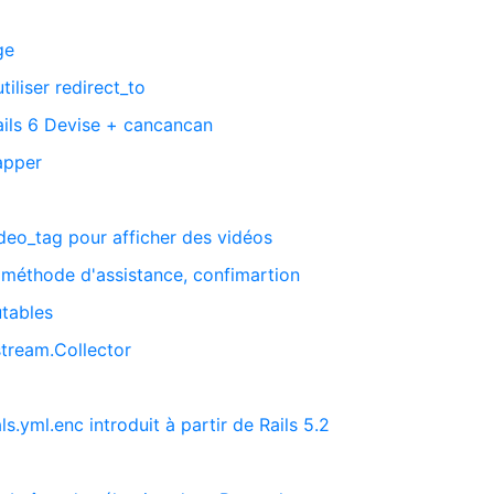
ge
iliser redirect_to
ails 6 Devise + cancancan
apper
ideo_tag pour afficher des vidéos
a méthode d'assistance, confimartion
tables
stream.Collector
M
s.yml.enc introduit à partir de Rails 5.2