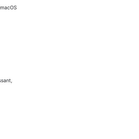
n: macOS
ssant,