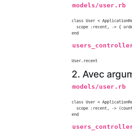
models/user.rb
class User < ApplicationRe
  scope :recent, -> { orde
users_controlle
2. Avec argu
models/user.rb
class User < ApplicationRe
  scope :recent, -> (coun
users_controlle