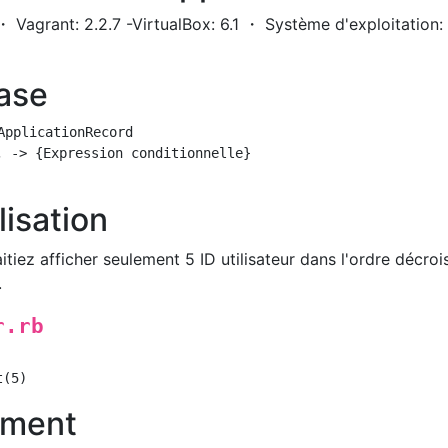
4 ・ Vagrant: 2.2.7 -VirtualBox: 6.1 ・ Système d'exploitatio
ase
ApplicationRecord

 -> {Expression conditionnelle}

lisation
iez afficher seulement 5 ID utilisateur dans l'ordre décroi
.
r.rb
ument