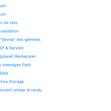
enum
enum
n de rails
 validation
a "devise" des gemmes
SP & Servlet)
'appareil (Remarque)
es messages flash
Rails
ctive Storage
mment utiliser le rendu