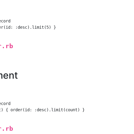
cord

r(id: :desc).limit(5) }

r.rb
ment
cord

t) { order(id: :desc).limit(count) }

r.rb