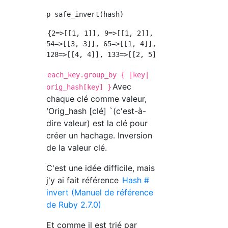
{2=>[[1, 1]], 9=>[[1, 2]], 16=>[[2, 2]], 28=>
54=>[[3, 3]], 65=>[[1, 4]], 72=>[[2, 4]], 91=
each_key.group_by { |key|
Avec
orig_hash[key] }
chaque clé comme valeur,
ʻOrig_hash [clé] `(c'est-à-
dire valeur) est la clé pour
créer un hachage. Inversion
de la valeur clé.
C'est une idée difficile, mais
j'y ai fait référence
Hash #
invert (Manuel de référence
de Ruby 2.7.0)
Et comme il est trié par