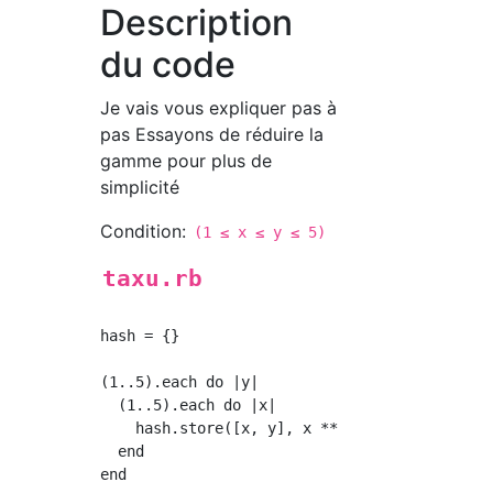
Description
du code
Je vais vous expliquer pas à
pas Essayons de réduire la
gamme pour plus de
simplicité
Condition:
(1 ≤ x ≤ y ≤ 5)
taxu.rb
hash = {}

(1..5).each do |y|

  (1..5).each do |x|

    hash.store([x, y], x ** 3 + y ** 3)

  end

end
