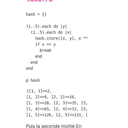
hash = {}

(1..5).each do |y|

  (1..5).each do |x|

    hash.store([x, y], x ** 3 + y ** 3)

    if x == y

      break

    end

  end

end

{[1, 1]=>2,

[1, 2]=>9, [2, 2]=>16,

[1, 3]=>28, [2, 3]=>35, [3, 3]=>54,

[1, 4]=>65, [2, 4]=>72, [3, 4]=>91, [4, 4]=>1
Puis la seconde moitié En