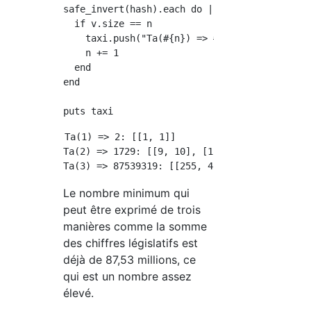
safe_invert(hash).each do |k, v|

  if v.size == n

    taxi.push("Ta(#{n}) => #{k}: #{v}")

    n += 1

  end

end

Ta(1) => 2: [[1, 1]]

Ta(2) => 1729: [[9, 10], [1, 12]]

Le nombre minimum qui
peut être exprimé de trois
manières comme la somme
des chiffres législatifs est
déjà de 87,53 millions, ce
qui est un nombre assez
élevé.