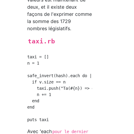
deux, et il existe deux
façons de l'exprimer comme
la somme des 1729
nombres législatifs.
taxi.rb
taxi = []

n = 1

safe_invert(hash).each do |k, v|

  if v.size == n

    taxi.push("Ta(#{n}) => #{k}: #{v}")

    n += 1

  end

end

Avec ʻeach
pour le dernier