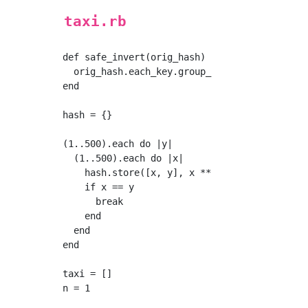
taxi.rb
def safe_invert(orig_hash)

  orig_hash.each_key.group_by { |key| orig_ha
end

hash = {}

(1..500).each do |y|

  (1..500).each do |x|

    hash.store([x, y], x ** 3 + y ** 3)

    if x == y

      break

    end

  end

end

taxi = []

n = 1
