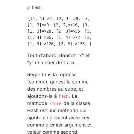
{[1, 1]=>2, [2, 1]=>9, [3, 1]=>28, [4, 1]=>65
[1, 2]=>9, [2, 2]=>16, [3, 2]=>35, [4, 2]=>72
[1, 3]=>28, [2, 3]=>35, [3, 3]=>54, [4, 3]=>9
[1, 4]=>65, [2, 4]=>72, [3, 4]=>91, [4, 4]=>1
Tout d'abord, donnez "x" et
"y" un entier de 1 à 5.
Regardons la réponse
(somme), qui est la somme
des nombres au cube, et
ajoutons-la à
. La
hash
méthode
de la classe
store
Hash est une méthode qui
ajoute un élément avec key
comme premier argument et
valeur comme second