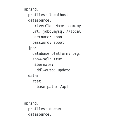
---

spring:

  profiles: localhost

  datasource:

    driverClassName: com.mysql.cj.jdbc.Driver
    url: jdbc:mysql://localhost:3306/mydb

    username: sboot

    password: sboot

  jpa:

    database-platform: org.hibernate.dialect.
    show-sql: true

    hibernate:

      ddl-auto: update

  data:

    rest:

      base-path: /api

---

spring:

  profiles: docker

  datasource:
