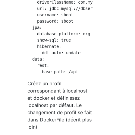
    driverClassName: com.mysql.cj.jdbc.Driver
    url: jdbc:mysql://dbserver/mydb

    username: sboot

    password: sboot

  jpa:

    database-platform: org.hibernate.dialect.
    show-sql: true

    hibernate:

      ddl-auto: update

  data:

    rest:

Créez un profil
correspondant à localhost
et docker et définissez
localhost par défaut. Le
changement de profil se fait
dans DockerFile (décrit plus
loin)