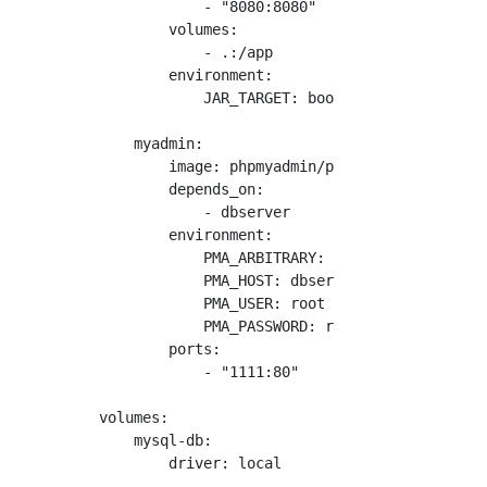
            - "8080:8080"

        volumes:

            - .:/app

        environment:

            JAR_TARGET: boot-get-started-0.0.
    myadmin:

        image: phpmyadmin/phpmyadmin

        depends_on:

            - dbserver

        environment:

            PMA_ARBITRARY: 1

            PMA_HOST: dbserver

            PMA_USER: root

            PMA_PASSWORD: root

        ports:

            - "1111:80"

volumes:

    mysql-db:
