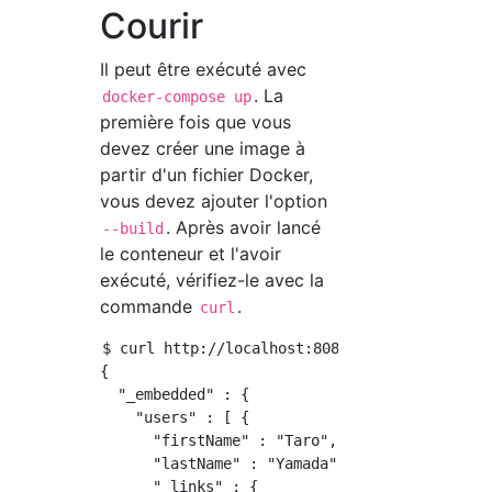
Courir
Il peut être exécuté avec
. La
docker-compose up
première fois que vous
devez créer une image à
partir d'un fichier Docker,
vous devez ajouter l'option
. Après avoir lancé
--build
le conteneur et l'avoir
exécuté, vérifiez-le avec la
commande
.
curl
$ curl http://localhost:8080/api/users

{

  "_embedded" : {

    "users" : [ {

      "firstName" : "Taro",

      "lastName" : "Yamada",

      "_links" : {
