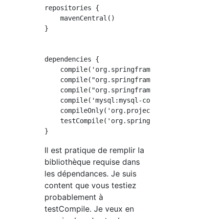
repositories {

    mavenCentral()

}

dependencies {

    compile('org.springframework.boot:spring-
    compile("org.springframework.boot:spring-
    compile("org.springframework.boot:spring-
    compile('mysql:mysql-connector-java:6.0.6
    compileOnly('org.projectlombok:lombok')

    testCompile('org.springframework.boot:spr
Il est pratique de remplir la
bibliothèque requise dans
les dépendances. Je suis
content que vous testiez
probablement à
testCompile. Je veux en