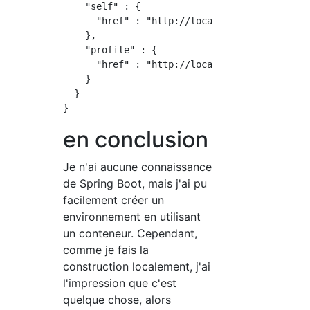
    "self" : {

      "href" : "http://localhost:8080/api/use
    },

    "profile" : {

      "href" : "http://localhost:8080/api/pro
    }

  }

en conclusion
Je n'ai aucune connaissance
de Spring Boot, mais j'ai pu
facilement créer un
environnement en utilisant
un conteneur. Cependant,
comme je fais la
construction localement, j'ai
l'impression que c'est
quelque chose, alors