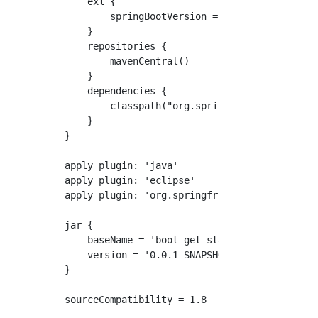
    ext {

        springBootVersion = '1.5.2.RELEASE'

    }

    repositories {

        mavenCentral()

    }

    dependencies {

        classpath("org.springframework.boot:s
    }

}

apply plugin: 'java'

apply plugin: 'eclipse'

apply plugin: 'org.springframework.boot'

jar {

    baseName = 'boot-get-started'

    version = '0.0.1-SNAPSHOT'

}

sourceCompatibility = 1.8
