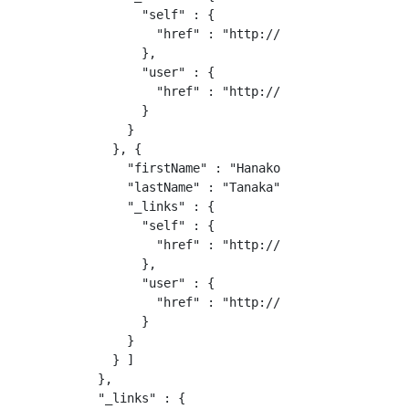
        "self" : {

          "href" : "http://localhost:8080/api
        },

        "user" : {

          "href" : "http://localhost:8080/api
        }

      }

    }, {

      "firstName" : "Hanako",

      "lastName" : "Tanaka",

      "_links" : {

        "self" : {

          "href" : "http://localhost:8080/api
        },

        "user" : {

          "href" : "http://localhost:8080/api
        }

      }

    } ]

  },

  "_links" : {
