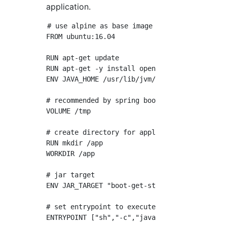
application.
# use alpine as base image

FROM ubuntu:16.04

RUN apt-get update

RUN apt-get -y install openjdk-8-jdk

ENV JAVA_HOME /usr/lib/jvm/java-8-openjdk-amd
# recommended by spring boot

VOLUME /tmp

# create directory for application

RUN mkdir /app

WORKDIR /app

# jar target

ENV JAR_TARGET "boot-get-started-0.0.1-SNAPSH
# set entrypoint to execute spring boot appli