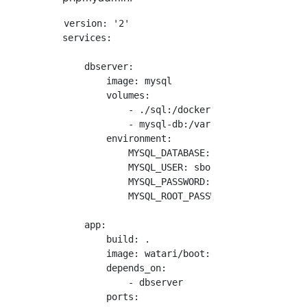
version: '2'

services:

    dbserver:

        image: mysql

        volumes:

            - ./sql:/docker-entrypoint-initdb
            - mysql-db:/var/lib/mysql

        environment:

            MYSQL_DATABASE: mydb

            MYSQL_USER: sboot

            MYSQL_PASSWORD: sboot

            MYSQL_ROOT_PASSWORD: root

    app:

        build: .

        image: watari/boot:0.1.0             
        depends_on:

            - dbserver

        ports:
