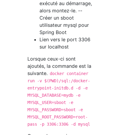
exécuté au démarrage,
alors montez-le. --
Créer un sboot
utilisateur mysql pour
Spring Boot
Lien vers le port 3306
sur localhost
Lorsque ceux-ci sont
ajoutés, la commande est la
suivante.
docker container
run -v $(PWD)/sql:/docker-
entrypoint-initdb.d -d -e
MYSQL_DATABASE=mydb -e
MYSQL_USER=sboot -e
MYSQL_PASSWORD=sboot -e
MYSQL_ROOT_PASSWORD=root-
pass -p 3306:3306 -d mysql