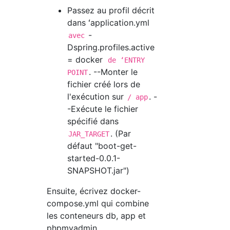
Passez au profil décrit
dans ʻapplication.yml
-
avec
Dspring.profiles.active
= docker
de ʻENTRY
. --Monter le
POINT
fichier créé lors de
l'exécution sur
. -
/ app
-Exécute le fichier
spécifié dans
. (Par
JAR_TARGET
défaut "boot-get-
started-0.0.1-
SNAPSHOT.jar")
Ensuite, écrivez docker-
compose.yml qui combine
les conteneurs db, app et
phpmyadmin.