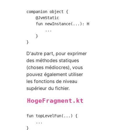
companion object {

    @JvmStatic

    fun newInstance(...): HogeFragment {

        ...

    }

D'autre part, pour exprimer
des méthodes statiques
(choses médiocres), vous
pouvez également utiliser
les fonctions de niveau
supérieur du fichier.
HogeFragment.kt
fun topLevelFun(...) {

    ...

}
