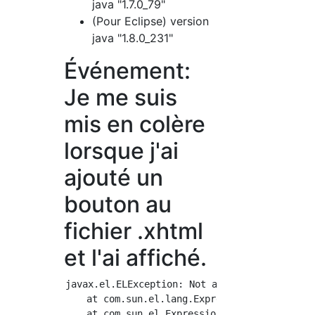
java "1.7.0_79"
(Pour Eclipse) version
java "1.8.0_231"
Événement:
Je me suis
mis en colère
lorsque j'ai
ajouté un
bouton au
fichier .xhtml
et l'ai affiché.
javax.el.ELException: Not a Valid Method Expr
    at com.sun.el.lang.ExpressionBuilder.crea
    at com.sun.el.ExpressionFactoryImpl.creat