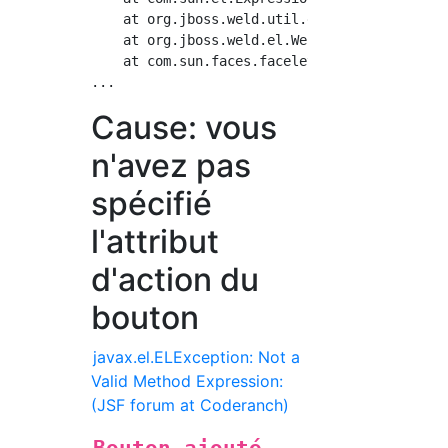
    at org.jboss.weld.util.el.ForwardingExpr
    at org.jboss.weld.el.WeldExpressionFactor
    at com.sun.faces.facelets.tag.TagAttribut
Cause: vous
n'avez pas
spécifié
l'attribut
d'action du
bouton
javax.el.ELException: Not a
Valid Method Expression:
(JSF forum at Coderanch)