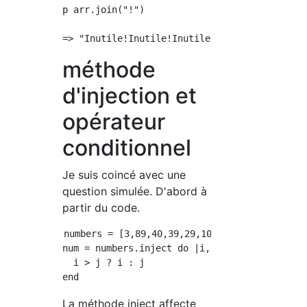
p arr.join("!")

méthode
d'injection et
opérateur
conditionnel
Je suis coincé avec une
question simulée. D'abord à
partir du code.
numbers = [3,89,40,39,29,10,50,59,69]

num = numbers.inject do |i,j|

  i > j ? i : j

La méthode inject affecte