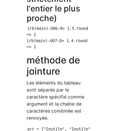
l'entier le plus
proche)
irb(main):006:0> 1.5.round

=> 2

irb(main):007:0> 1.4.round

méthode de
jointure
Les éléments du tableau
sont séparés par le
caractère spécifié comme
argument et la chaîne de
caractères combinée est
renvoyée.
arr = ["Inutile", "Inutile", "Inutile", "Inu