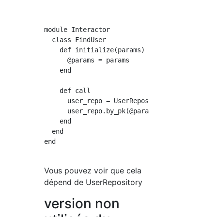
module Interactor

  class FindUser

    def initialize(params)

      @params = params

    end

    def call

      user_repo = UserRepository.new

      user_repo.by_pk(@params[:id])

    end

  end

end

Vous pouvez voir que cela
dépend de UserRepository
version non