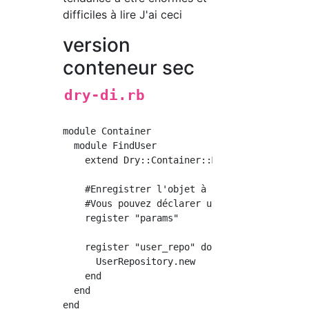
difficiles à lire J'ai ceci
version
conteneur sec
dry-di.rb
module Container

  module FindUser

    extend Dry::Container::Mixin

    #Enregistrer l'objet à injecter

    #Vous pouvez déclarer un objet par défaut
    register "params"

    register "user_repo" do

      UserRepository.new

    end

  end

end
