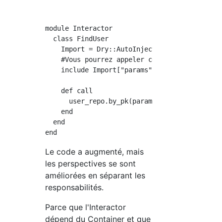
module Interactor

  class FindUser

    Import = Dry::AutoInject(Container::FindU
    #Vous pourrez appeler ce que vous incluez
    include Import["params", "user_repo"]

    def call

      user_repo.by_pk(params[:id])

    end

  end

Le code a augmenté, mais
les perspectives se sont
améliorées en séparant les
responsabilités.
Parce que l'Interactor
dépend du Container et que