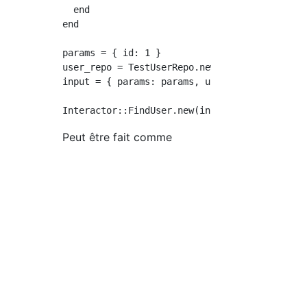
  end

end

params = { id: 1 }

user_repo = TestUserRepo.new

input = { params: params, user_repo: user_rep
Peut être fait comme