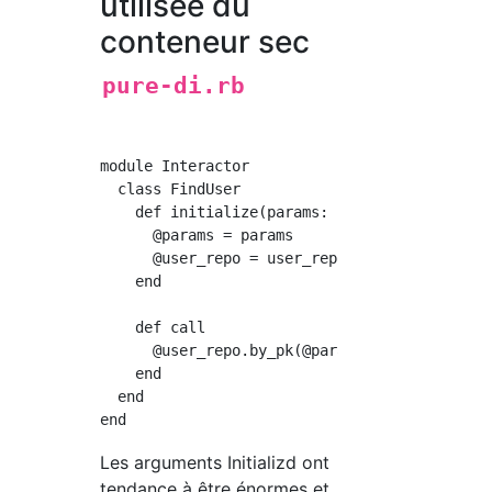
utilisée du
conteneur sec
pure-di.rb
module Interactor

  class FindUser

    def initialize(params: {}, user_repo: Use
      @params = params

      @user_repo = user_repo

    end

    def call

      @user_repo.by_pk(@params[:id])

    end

  end

Les arguments Initializd ont
tendance à être énormes et