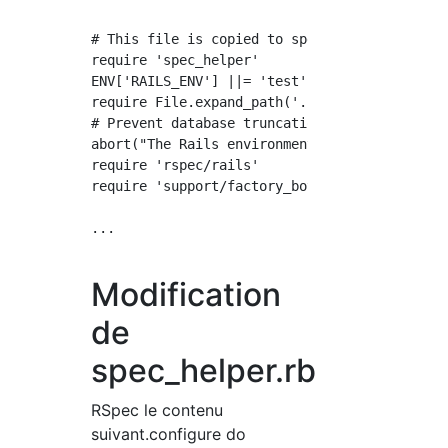
# This file is copied to spec/ when you run '
require 'spec_helper'

ENV['RAILS_ENV'] ||= 'test'

require File.expand_path('../config/environme
# Prevent database truncation if the environm
abort("The Rails environment is running in pr
require 'rspec/rails'

require 'support/factory_bot' #<-Ajout

...

Modification
de
spec_helper.rb
RSpec le contenu
suivant.configure do