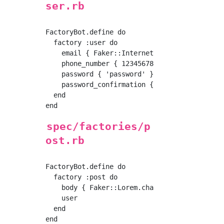
ser.rb
FactoryBot.define do

  factory :user do

    email { Faker::Internet.email }

    phone_number { 12345678909 }

    password { 'password' }

    password_confirmation { 'password' }

  end

spec/factories/p
ost.rb
FactoryBot.define do

  factory :post do

    body { Faker::Lorem.characters(number:20)
    user

  end
