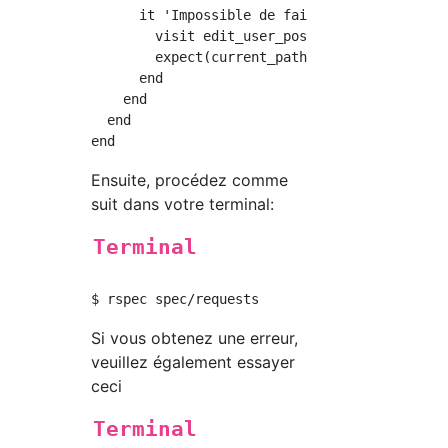
      it 'Impossible de faire la transition' 
        visit edit_user_post_path(user, post2
        expect(current_path).to eq('/users/' 
      end

    end

  end

Ensuite, procédez comme
suit dans votre terminal:
Terminal
Si vous obtenez une erreur,
veuillez également essayer
ceci
Terminal