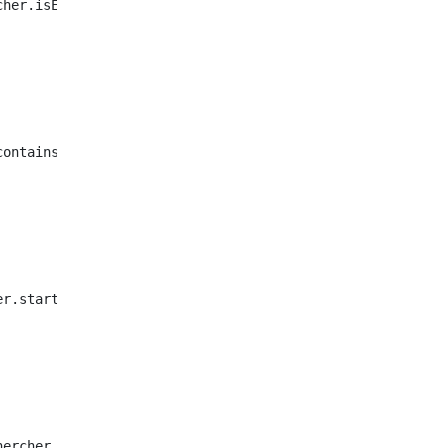
her.isEmpty()

ontains(Caractère que vous souhaitez rechercher)

r.startsWith(Caractère que vous souhaitez rechercher)

ercher.endsWith(Caractère que vous souhaitez rechercher)