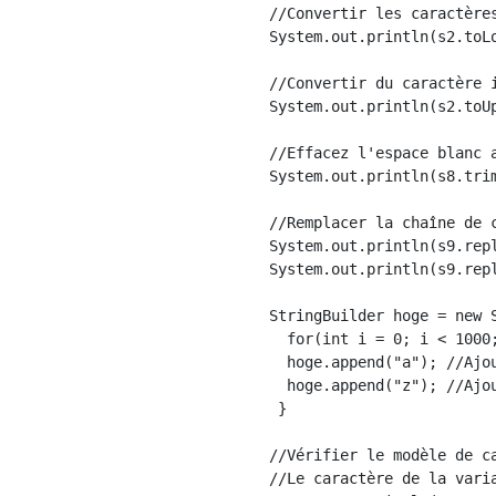
//Convertir les caractère
System.out.println(s2.toLo
//Convertir du caractère 
System.out.println(s2.toUp
//Effacez l'espace blanc 
System.out.println(s8.trim
//Remplacer la chaîne de 
System.out.println(s9.rep
System.out.println(s9.rep
StringBuilder hoge = new 
  for(int i = 0; i < 1000
  hoge.append("a"); //Ajou
  hoge.append("z"); //Ajou
 }

//Vérifier le modèle de c
//Le caractère de la vari