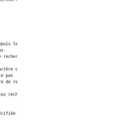
puis le début. Caractère que vous souhaitez rechercher.i
s

 recherche se produit

ctère que vous souhaitez rechercher.lastIndexOf(Caractèr
e pas

e de recherche se produit

ez rechercher.charAt(Emplacement du personnage que vous 
écifiée Caractères que vous souhaitez rechercher.substrin