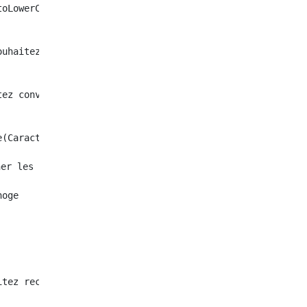
oLowerCase()

uhaitez convertir.toUpperCase()

ez convertir.trim()

(Caractères que vous souhaitez convertir,Caractères conv
er les caractères

oge

tez rechercher.matches(Caractères à comparer)
