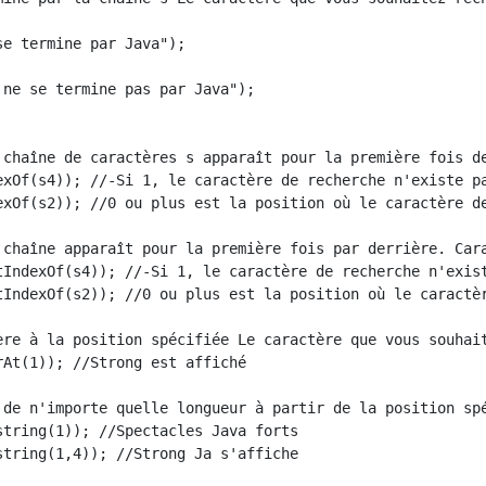
e termine par Java");

ne se termine pas par Java");

 chaîne de caractères s apparaît pour la première fois de
exOf(s4)); //-Si 1, le caractère de recherche n'existe pa
exOf(s2)); //0 ou plus est la position où le caractère de
 chaîne apparaît pour la première fois par derrière. Cara
tIndexOf(s4)); //-Si 1, le caractère de recherche n'exist
tIndexOf(s2)); //0 ou plus est la position où le caractèr
ère à la position spécifiée Le caractère que vous souhait
At(1)); //Strong est affiché

 de n'importe quelle longueur à partir de la position sp
string(1)); //Spectacles Java forts

string(1,4)); //Strong Ja s'affiche
