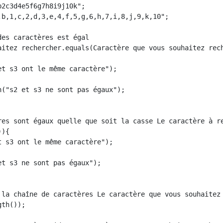
2c3d4e5f6g7h8i9j10k";

,b,1,c,2,d,3,e,4,f,5,g,6,h,7,i,8,j,9,k,10";

es caractères est égal

aitez rechercher.equals(Caractère que vous souhaitez rech
t s3 ont le même caractère");

("s2 et s3 ne sont pas égaux");

res sont égaux quelle que soit la casse Le caractère à re
){

 s3 ont le même caractère");

t s3 ne sont pas égaux");

 la chaîne de caractères Le caractère que vous souhaitez 
th());
