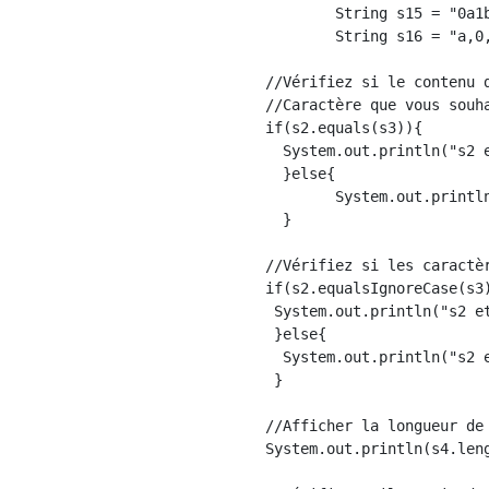
        String s15 = "0a1b
        String s16 = "a,0
//Vérifiez si le contenu d
//Caractère que vous souh
if(s2.equals(s3)){

  System.out.println("s2 e
  }else{

        System.out.println
  }

//Vérifiez si les caractè
if(s2.equalsIgnoreCase(s3)
 System.out.println("s2 et
 }else{

  System.out.println("s2 e
 }

//Afficher la longueur de
System.out.println(s4.leng