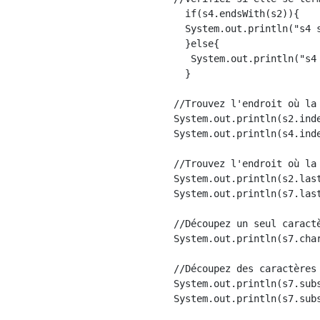
  if(s4.endsWith(s2)){

  System.out.println("s4 s
  }else{

   System.out.println("s4 
  }

//Trouvez l'endroit où la
System.out.println(s2.ind
System.out.println(s4.ind
//Trouvez l'endroit où la
System.out.println(s2.las
System.out.println(s7.las
//Découpez un seul caract
System.out.println(s7.char
//Découpez des caractères
System.out.println(s7.sub
System.out.println(s7.sub