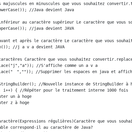
s majuscules en minuscules que vous souhaitez convertir.t
werCase()); //Java devient Java

inférieur au caractère supérieur Le caractère que vous so
perCase()); //java devient JAVA

avant et après le caractère Le caractère que vous souhait
()); //j a v a devient JAVA

caractères Caractère que vous souhaitez convertir.replace
lace("j","a")); //S'affiche comme un a v a

lace("　","")); //Supprimer les espaces en java et affich
StringBuilder(); //Nouvelle instance de StringBuilder à h
; i++) { //Répéter pour le traitement interne 1000 fois

ter un à hoge

ter z à hoge

aractère(Expressions régulières)Caractère que vous souhai
able correspond-il au caractère de Java?
