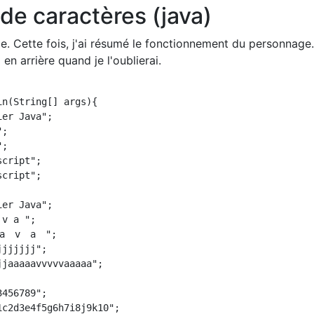
de caractères (java)
e. Cette fois, j'ai résumé le fonctionnement du personnage.
 en arrière quand je l'oublierai.
n(String[] args){

er Java";

;

;

cript";

cript";

er Java";

v a ";

　a　v　a　";

jjjjjj";

jaaaaavvvvvaaaaa";

456789";

c2d3e4f5g6h7i8j9k10";
