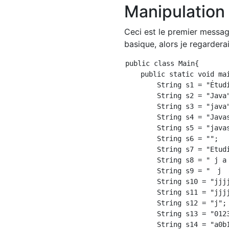
Manipulation 
Ceci est le premier messag
basique, alors je regarderai
public class Main{

    public static void mai
        String s1 = "Étudi
        String s2 = "Java"
        String s3 = "java"
        String s4 = "Javas
        String s5 = "javas
        String s6 = "";

        String s7 = "Etudi
        String s8 = " j a 
        String s9 = "　j
        String s10 = "jjjj
        String s11 = "jjjj
        String s12 = "j";

        String s13 = "0123
        String s14 = "a0b1