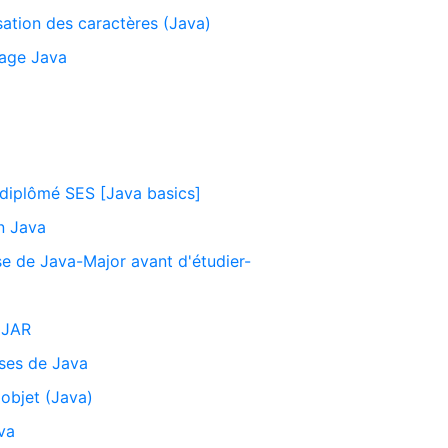
isation des caractères (Java)
age Java
iplômé SES [Java basics]
n Java
se de Java-Major avant d'étudier-
 JAR
ases de Java
objet (Java)
va