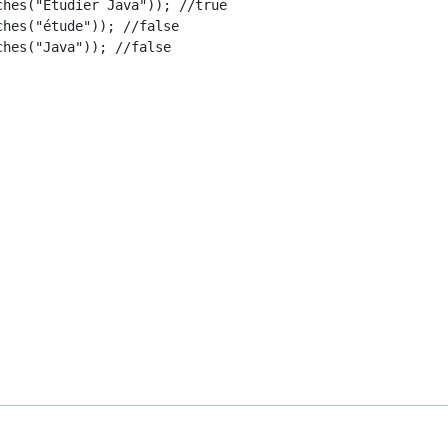
hes("Etudier Java")); //true

hes("étude")); //false

hes("Java")); //false
