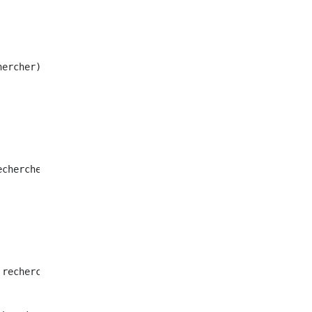
ercher)

chercher.equalsIgnoreCase(Caractère que vous souhaitez r
rechercher.lenght()
