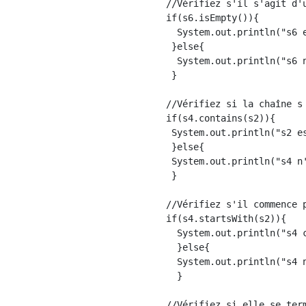
//Vérifiez s'il s'agit d'
if(s6.isEmpty()){

  System.out.println("s6 e
 }else{

  System.out.println("s6 n
 }

//Vérifiez si la chaîne s
if(s4.contains(s2)){

 System.out.println("s2 es
 }else{

 System.out.println("s4 n'
 }

//Vérifiez s'il commence 
if(s4.startsWith(s2)){

  System.out.println("s4 c
  }else{

  System.out.println("s4 n
  }

//Vérifiez si elle se ter