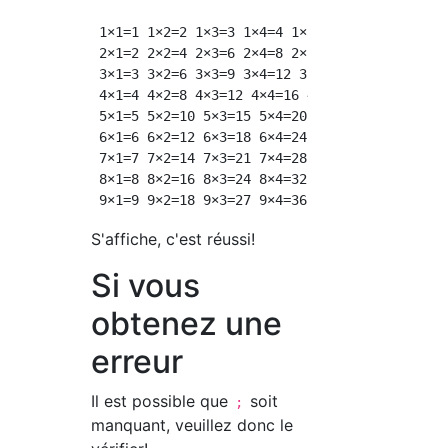
 1×1=1 1×2=2 1×3=3 1×4=4 1×5=5 1×6=6 1×7=7 1×
 2×1=2 2×2=4 2×3=6 2×4=8 2×5=10 2×6=12 2×7=14
 3×1=3 3×2=6 3×3=9 3×4=12 3×5=15 3×6=18 3×7=2
 4×1=4 4×2=8 4×3=12 4×4=16 4×5=20 4×6=24 4×7=
 5×1=5 5×2=10 5×3=15 5×4=20 5×5=25 5×6=30 5×7
 6×1=6 6×2=12 6×3=18 6×4=24 6×5=30 6×6=36 6×7
 7×1=7 7×2=14 7×3=21 7×4=28 7×5=35 7×6=42 7×7
 8×1=8 8×2=16 8×3=24 8×4=32 8×5=40 8×6=48 8×7
S'affiche, c'est réussi!
Si vous
obtenez une
erreur
Il est possible que
soit
;
manquant, veuillez donc le