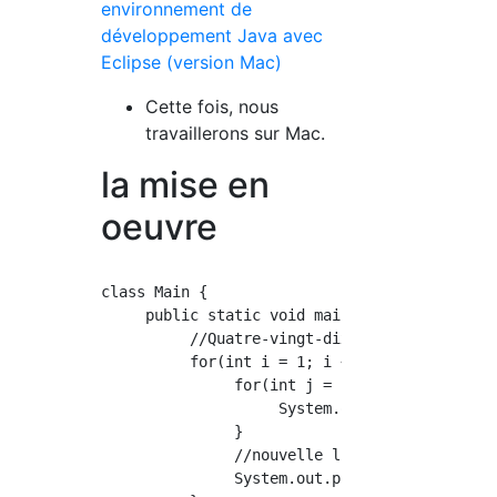
environnement de
développement Java avec
Eclipse (version Mac)
Cette fois, nous
travaillerons sur Mac.
la mise en
oeuvre
class Main {

     public static void main(String[] args) {
          //Quatre-vingt-dix-neuf calculs

          for(int i = 1; i < 10; i++) {

               for(int j = 1; j < 10; j++) {

                    System.out.print(" " + i 
               }

               //nouvelle ligne

               System.out.println();
