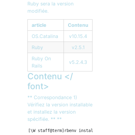
Ruby sera la version
modifiée.
article
Contenu
OS.Catalina
v10.15.4
Ruby
v2.5.1
Ruby On
v5.2.4.3
Rails
Contenu </
font>
** Correspondance 1)
Vérifiez la version installable
et installez la version
spécifiée. ** **
[\W staff@term]rbenv install --list
