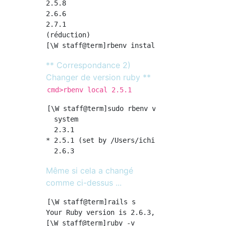
2.5.8

2.6.6

2.7.1

(réduction)

** Correspondance 2)
Changer de version ruby **
cmd>rbenv local 2.5.1
[\W staff@term]sudo rbenv versions    

  system

  2.3.1

* 2.5.1 (set by /Users/ichikawadaisuke/projec
Même si cela a changé
comme ci-dessus ...
[\W staff@term]rails s

Your Ruby version is 2.6.3, but your Gemfile 
[\W staff@term]ruby -v
