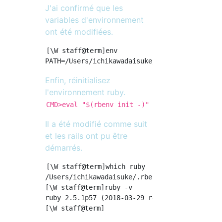
J'ai confirmé que les
variables d'environnement
ont été modifiées.
[\W staff@term]env

Enfin, réinitialisez
l'environnement ruby.
CMD>eval "$(rbenv init -)"
Il a été modifié comme suit
et les rails ont pu être
démarrés.
[\W staff@term]which ruby            

/Users/ichikawadaisuke/.rbenv/shims/ruby

[\W staff@term]ruby -v

ruby 2.5.1p57 (2018-03-29 revision 63029) [x8