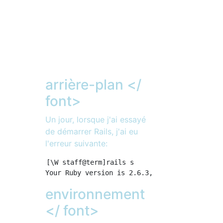
arrière-plan </
font>
Un jour, lorsque j'ai essayé
de démarrer Rails, j'ai eu
l'erreur suivante:
[\W staff@term]rails s

environnement
</ font>