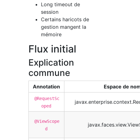
Long timeout de
session
Certains haricots de
gestion mangent la
mémoire
Flux initial
Explication
commune
Annotation
Espace de no
@RequestSc
javax.enterprise.context.R
oped
@ViewScope
javax.faces.view.Vie
d