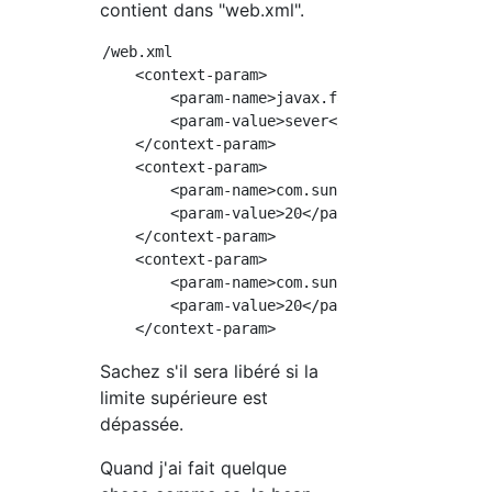
contient dans "web.xml".
/web.xml

    <context-param>

        <param-name>javax.faces.STATE_SAVING_
        <param-value>sever</param-value>

    </context-param>

    <context-param>

        <param-name>com.sun.faces.numberOfLog
        <param-value>20</param-value>

    </context-param>

    <context-param>

        <param-name>com.sun.faces.numberOfVie
        <param-value>20</param-value>

Sachez s'il sera libéré si la
limite supérieure est
dépassée.
Quand j'ai fait quelque