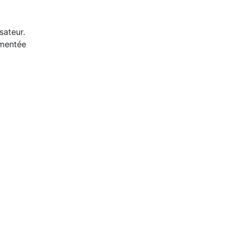
sateur.
émentée
a