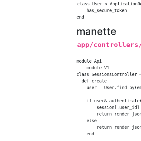
class User < ApplicationRe
    has_secure_token

manette
app/controllers
module Api

    module V1

class SessionsController <
  def create

    user = User.find_by(em
    if user&.authenticate(
        session[:user_id] 
        return render json
    else

        return render jso
    end
