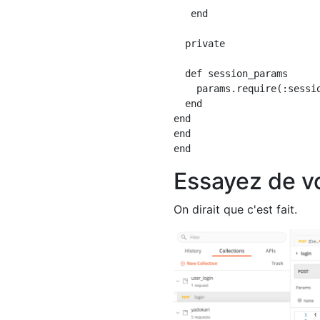
   end

  private

  def session_params

    params.require(:sessio
  end

end

end

Essayez de 
On dirait que c'est fait.