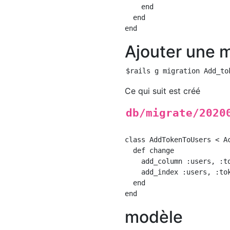
    end

  end

Ajouter une m
Ce qui suit est créé
db/migrate/2020
class AddTokenToUsers < Ac
  def change

    add_column :users, :to
    add_index :users, :tok
  end

modèle