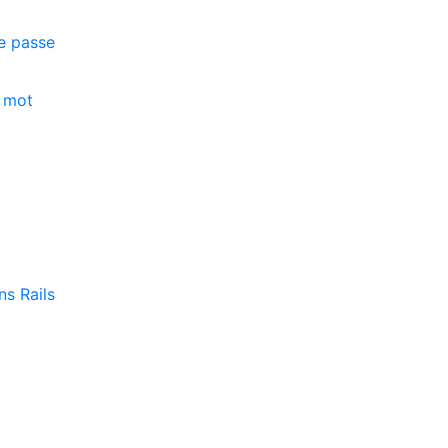
e passe
n mot
s Rails