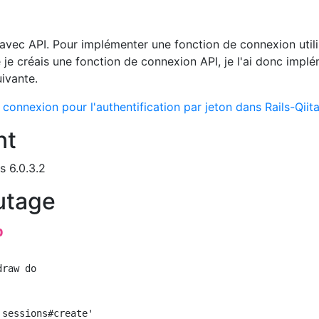
avec API. Pour implémenter une fonction de connexion utili
e je créais une fonction de connexion API, je l'ai donc impl
uivante.
connexion pour l'authentification par jeton dans Rails-Qiit
nt
s 6.0.3.2
utage
b
raw do

sessions#create'
