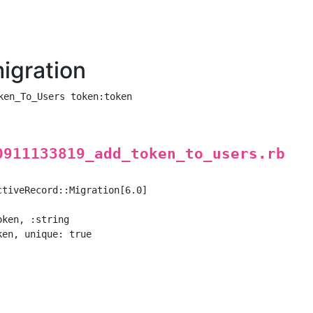
igration
0911133819_add_token_to_users.rb
tiveRecord::Migration[6.0]

ken, :string

en, unique: true
