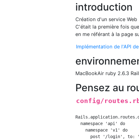
introduction
Création d'un service Web 
C'était la première fois qu
en me référant à la page s
Implémentation de l'API de 
environneme
MacBookAir ruby 2.6.3 Rail
Pensez au ro
config/routes.r
Rails.application.routes.d
  namespace 'api' do

    namespace 'v1' do

      post '/login', to: '