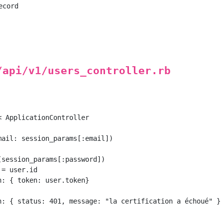
cord

/api/v1/users_controller.rb
 ApplicationController

ail: session_params[:email])

session_params[:password])

= user.id

: { token: user.token}

n: { status: 401, message: "la certification a échoué" } 