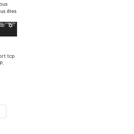
vous
ous êtes
ort tcp
P.