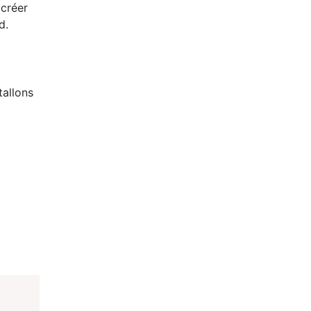
 créer
d.
tallons