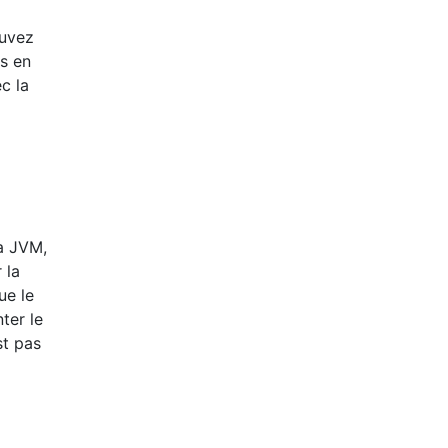
ouvez
ns en
ec la
va JVM,
 la
ue le
ter le
st pas