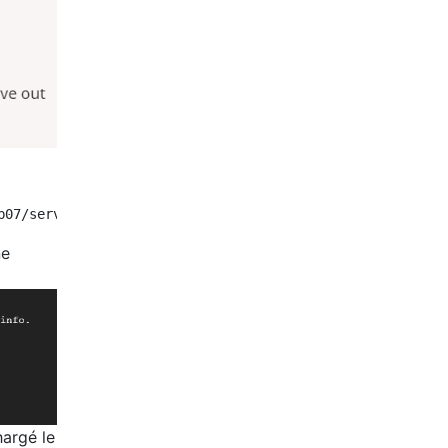
ne
hargé le