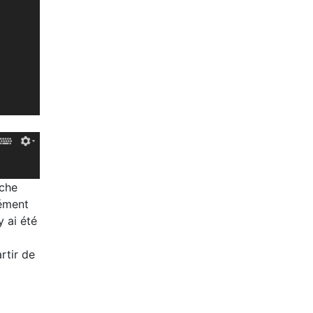
nche
lément
y ai été
rtir de