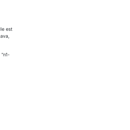
le est
Java,
 "n1-