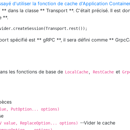
essayé d'utiliser la fonction de cache d'Application Contain
** dans la classe ** Transport **. C'était précisé. Il est do
 **.
sport spécifié est ** gRPC **, il sera défini comme ** Grpc
 dans les fonctions de base de
,
et
LocalCache
RestCache
Grp
pèces
lue, PutOption... options)
se
--Vider le cache
V value, ReplaceOption... options)