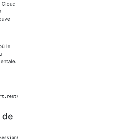
r Cloud
a
rouve
où le
u
entale.
e
t.rest());

n de
SessionProvider() : new RemoteSessionProvider(CACHE_URL);