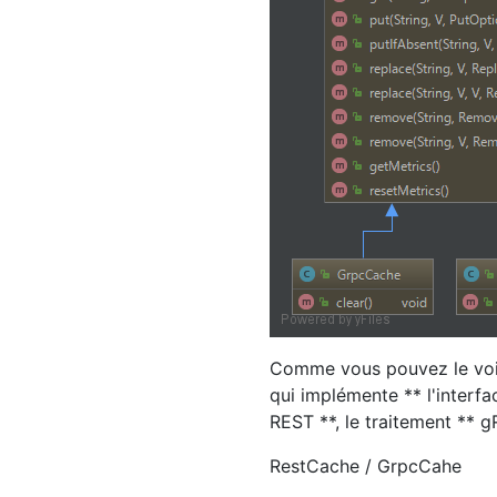
Comme vous pouvez le voir
qui implémente ** l'interfa
REST **, le traitement ** g
RestCache / GrpcCahe