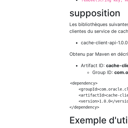
remove(String key, R
supposition
Les bibliothèques suivantes
clientes du service de cach
cache-client-api-1.0.0
Obtenu par Maven en décri
Artifact ID:
cache-cli
Group ID:
com.o
<dependency>

    <groupId>com.oracle.cl
    <artifactId>cache-clie
    <version>1.0.0</versio
Exemple d'uti