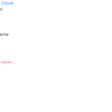
er Cloud
nc
Cache
.
cCache