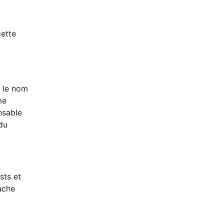
cette
t le nom
me
nsable
 du
sts et
cache