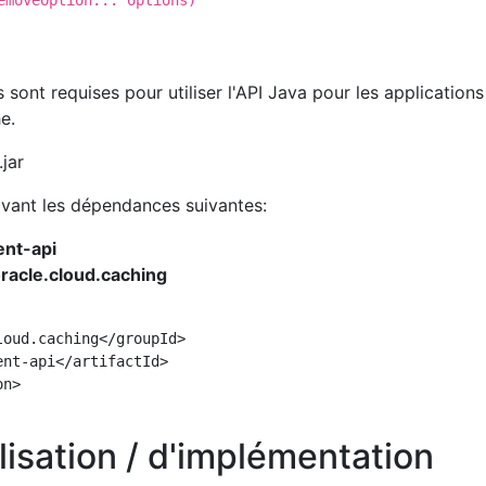
emoveOption... options)
 sont requises pour utiliser l'API Java pour les applications
e.
.jar
vant les dépendances suivantes:
ent-api
racle.cloud.caching
oud.caching</groupId>

nt-api</artifactId>

n>

lisation / d'implémentation