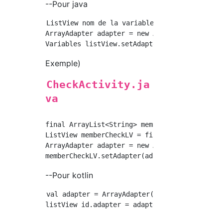
--Pour java
ListView nom de la variable listView= findVi
ArrayAdapter adapter = new ArrayAdapter(this,
Exemple)
CheckActivity.ja
va
final ArrayList<String> memberL = new ArrayLi
ListView memberCheckLV = findViewById(R.id.me
ArrayAdapter adapter = new ArrayAdapter(this,
--Pour kotlin
val adapter = ArrayAdapter(this, android.R.l
listView id.adapter = adapter
