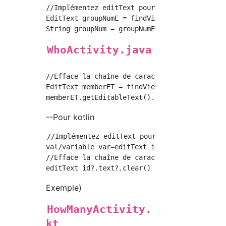
//Implémentez editText pour recevoir les cara
EditText groupNumE = findViewById(R.id.group_
WhoActivity.java
//Efface la chaîne de caractères saisie dans 
EditText memberET = findViewById(R.id.member_
--Pour kotlin
//Implémentez editText pour recevoir les cara
val/variable var=editText id.text.toString()

//Efface la chaîne de caractères saisie dans 
Exemple)
HowManyActivity.
kt