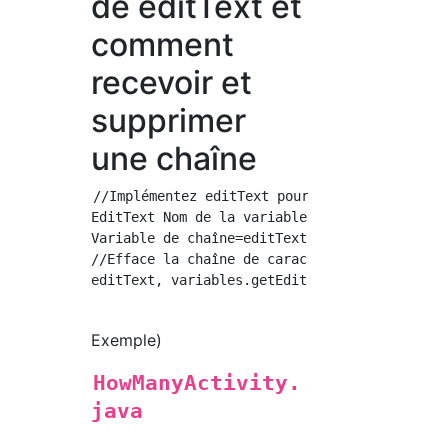
de editText et
comment
recevoir et
supprimer
une chaîne
//Implémentez editText pour recevoir les cara
EditText Nom de la variable EditText= findVie
Variable de chaîne=editText, variables.getTex
//Efface la chaîne de caractères saisie dans 
editText, variables.getEditableText().clear()
Exemple)
HowManyActivity.
java