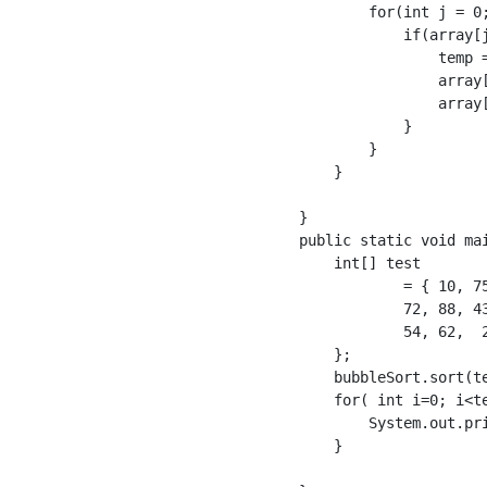
            for(int j = 0;
                if(array[j
                    temp =
                    array[
                    array[
                }

            }

        }

    }

    public static void mai
        int[] test

                = { 10, 75
                72, 88, 43
                54, 62,  2
        };

        bubbleSort.sort(te
        for( int i=0; i<te
            System.out.pri
        }
