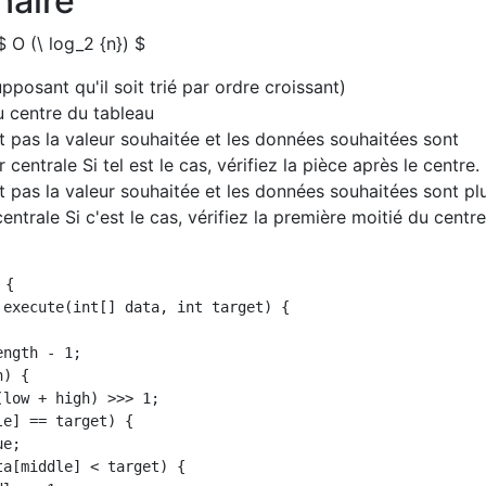
naire
 O (\ log_2 {n}) $
upposant qu'il soit trié par ordre croissant)
u centre du tableau
st pas la valeur souhaitée et les données souhaitées sont
 centrale Si tel est le cas, vérifiez la pièce après le centre.
st pas la valeur souhaitée et les données souhaitées sont pl
centrale Si c'est le cas, vérifiez la première moitié du centr
{

 execute(int[] data, int target) {

ngth - 1;

) {

low + high) >>> 1;

e] == target) {

e;

a[middle] < target) {
