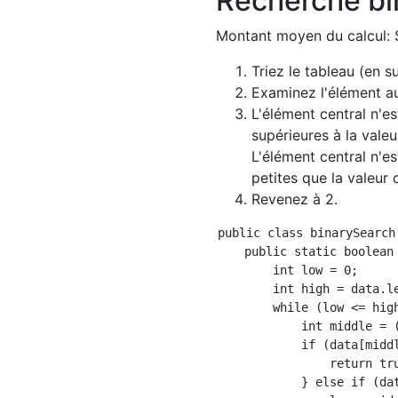
Recherche bi
Montant moyen du calcul: $
Triez le tableau (en s
Examinez l'élément a
L'élément central n'e
supérieures à la valeur
L'élément central n'e
petites que la valeur 
Revenez à 2.
public class binarySearch 
    public static boolean
        int low = 0;

        int high = data.le
        while (low <= high
            int middle = (
            if (data[middl
                return tru
            } else if (dat