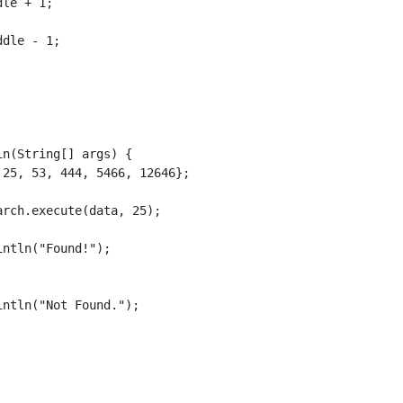
le + 1;

dle - 1;

n(String[] args) {

25, 53, 444, 5466, 12646};

rch.execute(data, 25);

ntln("Found!");

ntln("Not Found.");
