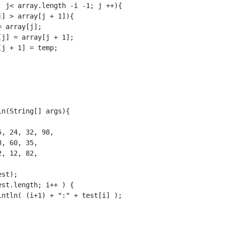
 j< array.length -i -1; j ++){

] > array[j + 1]){

 array[j];

j] = array[j + 1];

j + 1] = temp;

n(String[] args){

, 24, 32, 98,

, 60, 35,

, 12, 82,

st);

st.length; i++ ) {

ntln( (i+1) + ":" + test[i] );
