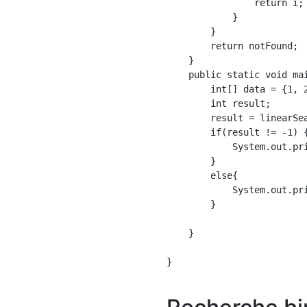
                return i;

            }

        }

        return notFound;

    }

    public static void mai
        int[] data = {1, 2
        int result;

        result = linearSea
        if(result != -1) {
            System.out.pr
        }

        else{

            System.out.pri
        }

    }

}
