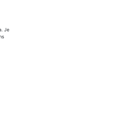
a. Je
ns