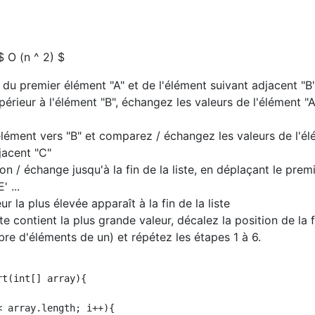
 O (n ^ 2) $
du premier élément "A" et de l'élément suivant adjacent "B
upérieur à l'élément "B", échangez les valeurs de l'élément "A
lément vers "B" et comparez / échangez les valeurs de l'é
jacent "C"
n / échange jusqu'à la fin de la liste, en déplaçant le prem
' ...
r la plus élevée apparaît à la fin de la liste
ste contient la plus grande valeur, décalez la position de la f
bre d'éléments de un) et répétez les étapes 1 à 6.
t(int[] array){

 array.length; i++){
