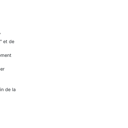
"
" et de
lément
ier
in de la