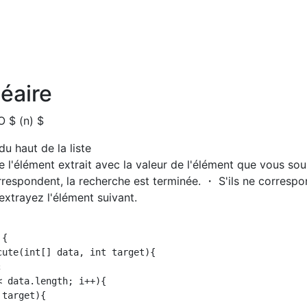
éaire
O $ (n) $
du haut de la liste
 l'élément extrait avec la valeur de l'élément que vous sou
rrespondent, la recherche est terminée. ・ S'ils ne corresp
 extrayez l'élément suivant.
{

ute(int[] data, int target){



 data.length; i++){

target){
