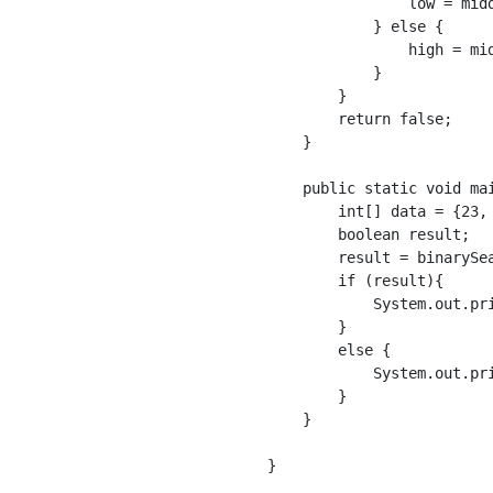
                low = midd
            } else {

                high = mid
            }

        }

        return false;

    }

    public static void mai
        int[] data = {23, 
        boolean result;

        result = binarySea
        if (result){

            System.out.pri
        }

        else {

            System.out.pri
        }

    }

}
