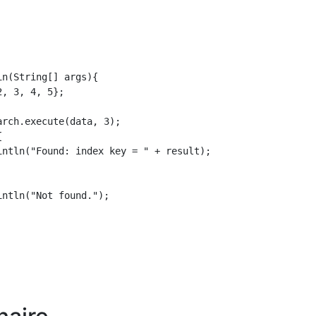
n(String[] args){

, 3, 4, 5};

rch.execute(data, 3);



intln("Found: index key = " + result);

ntln("Not found.");
