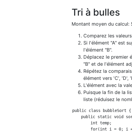
Tri à bulles
Montant moyen du calcul: $
Comparez les valeurs 
Si l'élément "A" est s
l'élément "B".
Déplacez le premier é
"B" et de l'élément ad
Répétez la comparaiso
élément vers 'C', 'D', 'E
L'élément avec la valeu
Puisque la fin de la li
liste (réduisez le nom
public class bubbleSort {

    public static void sor
        int temp;

        for(int i = 0; i <