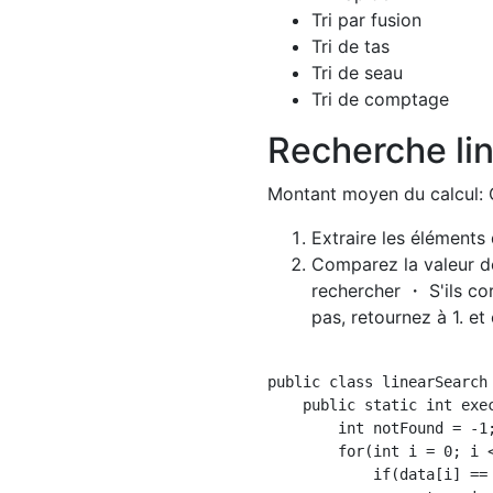
Tri par fusion
Tri de tas
Tri de seau
Tri de comptage
Recherche lin
Montant moyen du calcul: 
Extraire les éléments 
Comparez la valeur de
rechercher ・ S'ils co
pas, retournez à 1. et
public class linearSearch 
    public static int exec
        int notFound = -1;
        for(int i = 0; i <
            if(data[i] == 