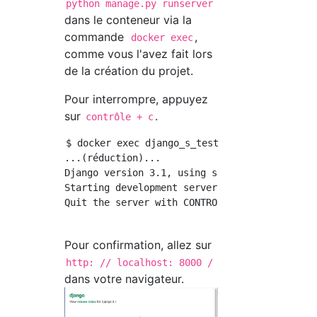
python manage.py runserver
dans le conteneur via la
commande
,
docker exec
comme vous l'avez fait lors
de la création du projet.
Pour interrompre, appuyez
sur
.
contrôle + c
$ docker exec django_s_test python manage.py 
...(réduction)...

Django version 3.1, using settings 'django_te
Starting development server at http://0.0.0.0
Quit the server with CONTROL-C.

Pour confirmation, allez sur
http: // localhost: 8000 /
dans votre navigateur.