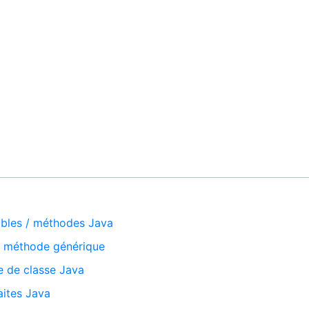
ables / méthodes Java
t méthode générique
e de classe Java
aites Java