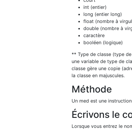
court
int (entier)
long (entier long)
float (nombre à virgul
double (nombre à virg
caractère
booléen (logique)
** Type de classe (type de ré
une variable de type de cla
classe gère une copie (adr
la classe en majuscules.
Méthode
Un med est une instructio
Écrivons le c
Lorsque vous entrez le no