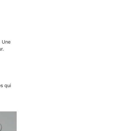
. Une
r.
es qui