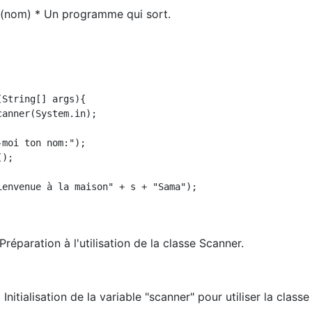
(nom) * Un programme qui sort.
String[] args){

anner(System.in);

moi ton nom:");

);

ienvenue à la maison" + s + "Sama");

réparation à l'utilisation de la classe Scanner.
Initialisation de la variable "scanner" pour utiliser la classe