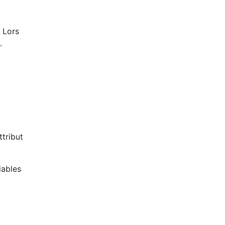
 Lors
.
tribut
iables