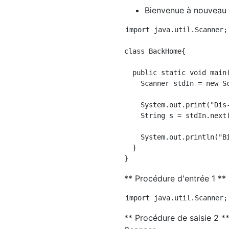
Bienvenue à nouveau 
import java.util.Scanner;

class BackHome{

  public static void main(
    Scanner stdIn = new Sc
    System.out.print("Dis-
    String s = stdIn.next(
    System.out.println("B
  }

** Procédure d'entrée 1 ** P
** Procédure de saisie 2 ** 