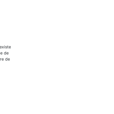
 existe
pe de
ère de