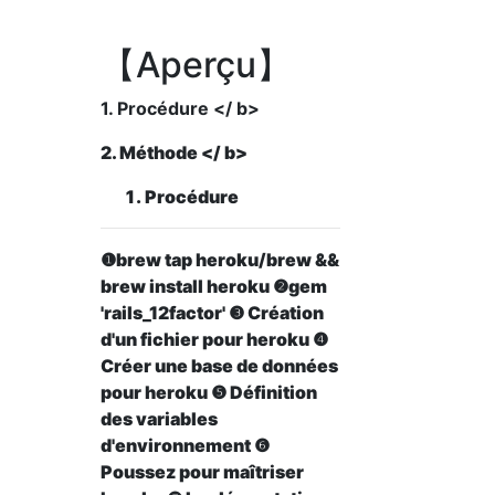
【Aperçu】
1. Procédure </ b>
2. Méthode </ b>
Procédure
❶brew tap heroku/brew &&
brew install heroku ❷gem
'rails_12factor' ❸ Création
d'un fichier pour heroku ❹
Créer une base de données
pour heroku ❺ Définition
des variables
d'environnement ❻
Poussez pour maîtriser