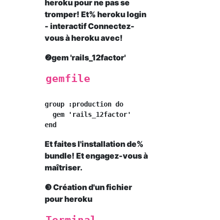
heroku pour ne pas se
tromper! Et% heroku login
- interactif Connectez-
vous à heroku avec!
❷gem 'rails_12factor'
gemfile
group :production do

  gem 'rails_12factor'

Et faites l'installation de%
bundle! Et engagez-vous à
maîtriser.
❸ Création d'un fichier
pour heroku