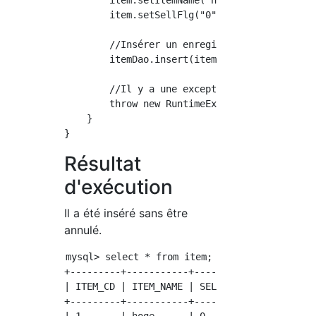
        item.setItemName("hoge");

        item.setSellFlg("0");

        //Insérer un enregistrement

        itemDao.insert(item);

        //Il y a une exception

        throw new RuntimeException();

    }

Résultat
d'exécution
Il a été inséré sans être
annulé.
mysql> select * from item;

+---------+-----------+----------+

| ITEM_CD | ITEM_NAME | SELL_FLG |

+---------+-----------+----------+
