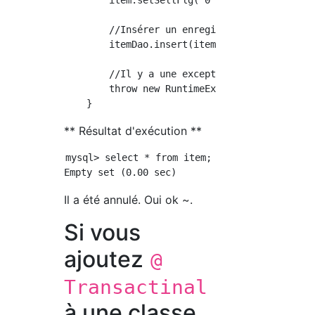
        item.setSellFlg("0");

        //Insérer un enregistrement

        itemDao.insert(item);

        //Il y a une exception

        throw new RuntimeException();

** Résultat d'exécution **
mysql> select * from item;

Il a été annulé. Oui ok ~.
Si vous
ajoutez
@
Transactinal
à une classe,