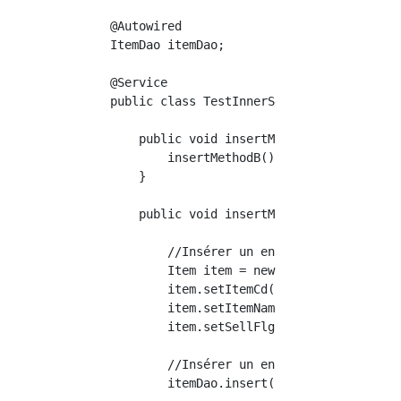
    @Autowired

    ItemDao itemDao;

    @Service

    public class TestInnerService{

        public void insertMethodA() throws Ex
            insertMethodB();

        }

        public void insertMethodB(){

            //Insérer un enregistrement prêt

            Item item = new Item();

            item.setItemCd("1");

            item.setItemName("hoge");

            item.setSellFlg("0");

            //Insérer un enregistrement

            itemDao.insert(item);
