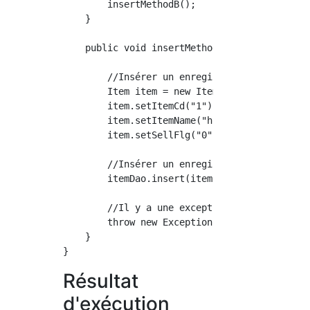
        insertMethodB();

    }

    public void insertMethodB() throws Except
        //Insérer un enregistrement prêt

        Item item = new Item();

        item.setItemCd("1");

        item.setItemName("hoge");

        item.setSellFlg("0");

        //Insérer un enregistrement

        itemDao.insert(item);

        //Il y a une exception

        throw new Exception();

    }

Résultat
d'exécution