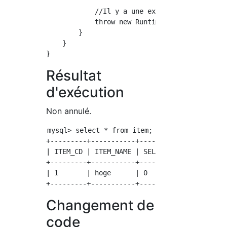
            //Il y a une exception

            throw new RuntimeException();

        }

    }

Résultat
d'exécution
Non annulé.
mysql> select * from item;

+---------+-----------+----------+

| ITEM_CD | ITEM_NAME | SELL_FLG |

+---------+-----------+----------+

| 1       | hoge      | 0        |

Changement de
code