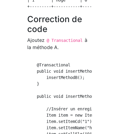
| 1       | hoge      | 0        |

Correction de
code
Ajoutez
à
@ Transactional
la méthode A.
    @Transactional

    public void insertMethodA() {

        insertMethodB();

    }

    public void insertMethodB() {

        //Insérer un enregistrement prêt

        Item item = new Item();

        item.setItemCd("1");

        item.setItemName("hoge");
