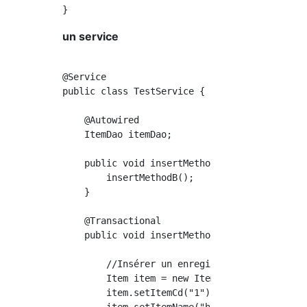
un service
@Service

public class TestService {

    @Autowired

    ItemDao itemDao;

    public void insertMethodA() {

        insertMethodB();

    }

    @Transactional

    public void insertMethodB() {

        //Insérer un enregistrement prêt

        Item item = new Item();

        item.setItemCd("1");
