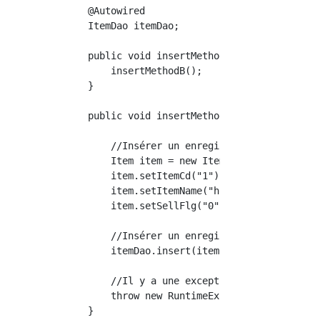
    @Autowired

    ItemDao itemDao;

    public void insertMethodA() {

        insertMethodB();

    }

    public void insertMethodB() {

        //Insérer un enregistrement prêt

        Item item = new Item();

        item.setItemCd("1");

        item.setItemName("hoge");

        item.setSellFlg("0");

        //Insérer un enregistrement

        itemDao.insert(item);

        //Il y a une exception

        throw new RuntimeException();

    }
