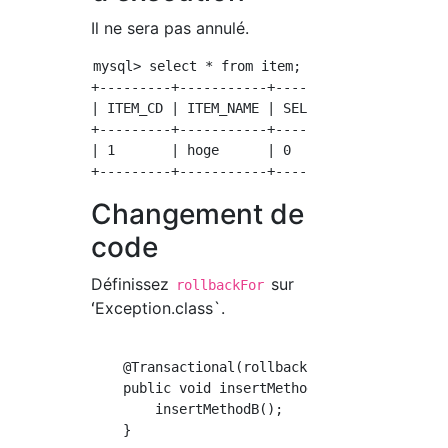
Il ne sera pas annulé.
mysql> select * from item;

+---------+-----------+----------+

| ITEM_CD | ITEM_NAME | SELL_FLG |

+---------+-----------+----------+

| 1       | hoge      | 0        |

Changement de
code
Définissez
sur
rollbackFor
ʻException.class`.
    @Transactional(rollbackFor = Exception.cl
    public void insertMethodA() throws Except
        insertMethodB();
