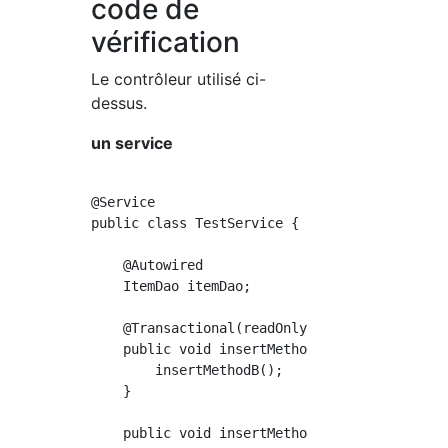
code de
vérification
Le contrôleur utilisé ci-
dessus.
un service
@Service

public class TestService {

    @Autowired

    ItemDao itemDao;

    @Transactional(readOnly = true)

    public void insertMethodA() {

        insertMethodB();

    }

    public void insertMethodB() {
