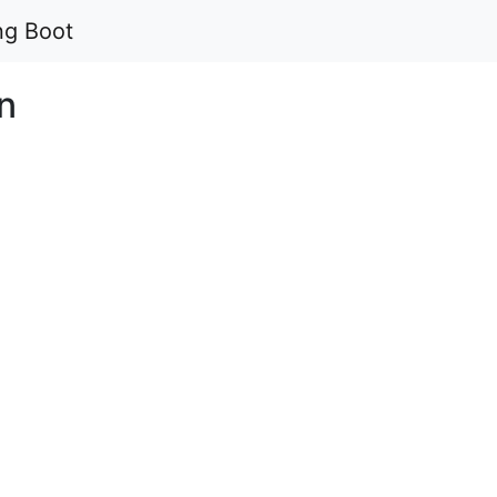
ng Boot
on