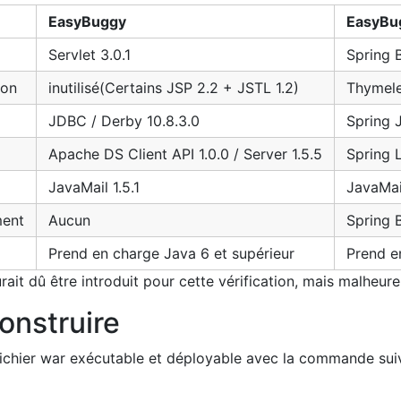
EasyBuggy
EasyBu
Servlet 3.0.1
Spring B
ion
inutilisé(Certains JSP 2.2 + JSTL 1.2)
Thymele
JDBC / Derby 10.8.3.0
Spring J
Apache DS Client API 1.0.0 / Server 1.5.5
Spring 
JavaMail 1.5.1
JavaMail
ment
Aucun
Spring 
Prend en charge Java 6 et supérieur
Prend e
rait dû être introduit pour cette vérification, mais malheure
nstruire
ichier war exécutable et déployable avec la commande sui