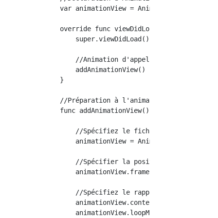
    var animationView = AnimationView()

    override func viewDidLoad() {

        super.viewDidLoad()

        //Animation d'appel

        addAnimationView()

    }

    //Préparation à l'animation

    func addAnimationView() {

        //Spécifiez le fichier d'animation

        animationView = AnimationView(name: 
        //Spécifier la position de l'animatio
        animationView.frame = CGRect(x: 0, y:
        //Spécifiez le rapport hauteur / larg
        animationView.contentMode = .scaleAsp
        animationView.loopMode = .loop
