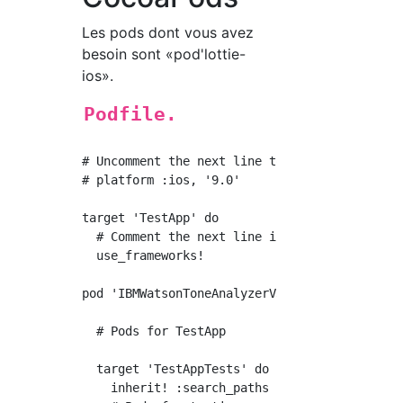
Les pods dont vous avez
besoin sont «pod'lottie-
ios».
Podfile.
# Uncomment the next line to define a global 
# platform :ios, '9.0'

target 'TestApp' do

  # Comment the next line if you don't want t
  use_frameworks!

pod 'IBMWatsonToneAnalyzerV3', '~> 3.6.0'

  # Pods for TestApp

  target 'TestAppTests' do

    inherit! :search_paths
