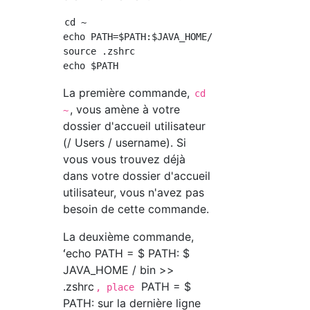
cd ~

echo PATH=$PATH:$JAVA_HOME/bin >> .zshrc

source .zshrc

La première commande,
cd
, vous amène à votre
~
dossier d'accueil utilisateur
(/ Users / username). Si
vous vous trouvez déjà
dans votre dossier d'accueil
utilisateur, vous n'avez pas
besoin de cette commande.
La deuxième commande,
ʻecho PATH = $ PATH: $
JAVA_HOME / bin >>
.zshrc
PATH = $
, place
PATH: sur la dernière ligne