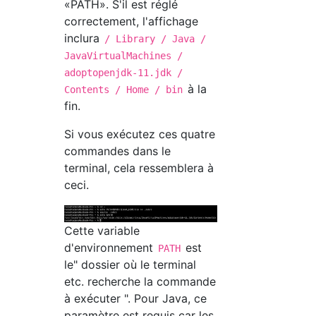
«PATH». S'il est réglé
correctement, l'affichage
inclura
/ Library / Java /
JavaVirtualMachines /
adoptopenjdk-11.jdk /
à la
Contents / Home / bin
fin.
Si vous exécutez ces quatre
commandes dans le
terminal, cela ressemblera à
ceci.
Cette variable
d'environnement
est
PATH
le" dossier où le terminal
etc. recherche la commande
à exécuter ". Pour Java, ce
paramètre est requis car les