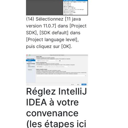
(14) Sélectionnez [11 java
version 11.0.7] dans [Project
SDK], [SDK default] dans
[Project language level],
puis cliquez sur [OK].
Réglez IntelliJ
IDEA à votre
convenance
(les étapes ici