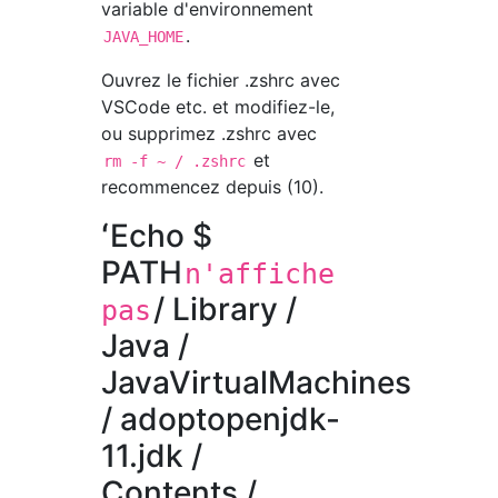
variable d'environnement
.
JAVA_HOME
Ouvrez le fichier .zshrc avec
VSCode etc. et modifiez-le,
ou supprimez .zshrc avec
et
rm -f ~ / .zshrc
recommencez depuis (10).
ʻEcho $
PATH
n'affiche
/ Library /
pas
Java /
JavaVirtualMachines
/ adoptopenjdk-
11.jdk /
Contents /