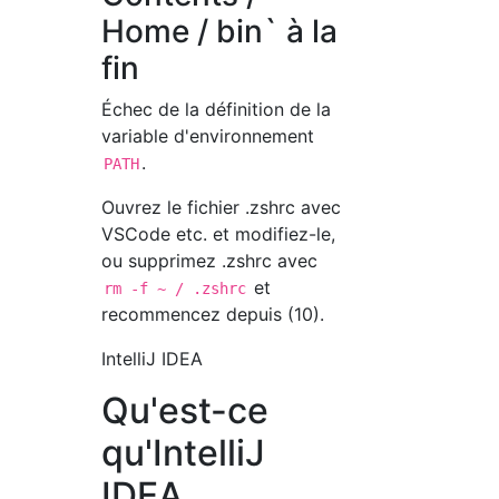
Home / bin` à la
fin
Échec de la définition de la
variable d'environnement
.
PATH
Ouvrez le fichier .zshrc avec
VSCode etc. et modifiez-le,
ou supprimez .zshrc avec
et
rm -f ~ / .zshrc
recommencez depuis (10).
IntelliJ IDEA
Qu'est-ce
qu'IntelliJ
IDEA