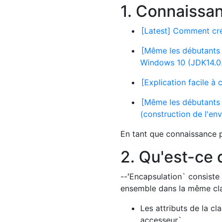
1. Connaissa
[Latest] Comment cr
[Même les débutants 
Windows 10 (JDK14.0.
[Explication facile à
[Même les débutants 
(construction de l'en
En tant que connaissance pr
2. Qu'est-ce 
--ʻEncapsulation` consiste 
ensemble dans la même cl
Les attributs de la cl
accesseur`.