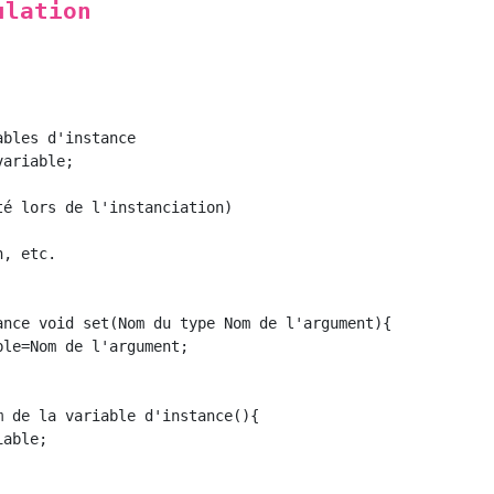
ulation
bles d'instance

ariable;

é lors de l'instanciation)

, etc.

ance void set(Nom du type Nom de l'argument){

le=Nom de l'argument;

 de la variable d'instance(){

able;
