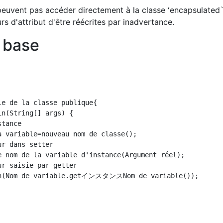
peuvent pas accéder directement à la classe ʻencapsulated`
s d'attribut d'être réécrites par inadvertance.
e base
e de la classe publique{

n(String[] args) {

tance

a variable=nouveau nom de classe();

r dans setter

e nom de la variable d'instance(Argument réel);

r saisie par getter

ln(Nom de variable.getインスタンスNom de variable());
