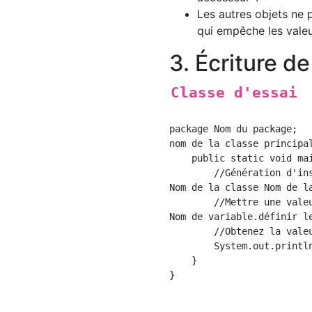
Les autres objets ne 
qui empêche les valeur
3. Écriture d
Classe d'essai
package Nom du package;

nom de la classe principal
    public static void mai
        //Génération d'ins
Nom de la classe Nom de l
        //Mettre une valeu
Nom de variable.définir l
        //Obtenez la valeu
        System.out.print
    }

}
