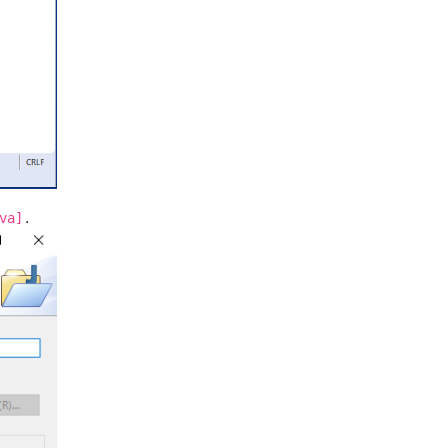
.
va]