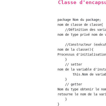
Classe d'encaps
package Nom du package;

nom de classe de classe{

    //Définition des varia
nom de type privé nom de v
    //Constructeur (exécut
nom de la classe(){

Processus d'initialisation
    }

    // setter

nom de la variable d'inst
        this.Nom de variab
    }

    // getter

Nom du type obtenir le nom
retourne le nom de la vari
    }
